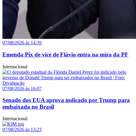
07/08/2026 às 14:39
Emenda Pix de vice de Flávio entra na mira da PF
Internacional
07/08/2026 às 16:07
Senado dos EUA aprova indicado por Trump para
embaixada no Brasil
Internacional
07/08/2026 às 13:23