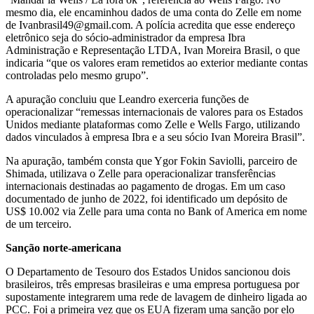
mesmo dia, ele encaminhou dados de uma conta do Zelle em nome
de
Ivanbrasil49@gmail.com
. A polícia acredita que esse endereço
eletrônico seja do sócio-administrador da empresa Ibra
Administração e Representação LTDA, Ivan Moreira Brasil, o que
indicaria “que os valores eram remetidos ao exterior mediante contas
controladas pelo mesmo grupo”.
A apuração concluiu que Leandro exerceria funções de
operacionalizar “remessas internacionais de valores para os Estados
Unidos mediante plataformas como Zelle e Wells Fargo, utilizando
dados vinculados à empresa Ibra e a seu sócio Ivan Moreira Brasil”.
Na apuração, também consta que Ygor Fokin Saviolli, parceiro de
Shimada, utilizava o Zelle para operacionalizar transferências
internacionais destinadas ao pagamento de drogas. Em um caso
documentado de junho de 2022, foi identificado um depósito de
US$ 10.002 via Zelle para uma conta no Bank of America em nome
de um terceiro.
Sanção norte-americana
O Departamento de Tesouro dos Estados Unidos sancionou dois
brasileiros, três empresas brasileiras e uma empresa portuguesa por
supostamente integrarem uma rede de lavagem de dinheiro ligada ao
PCC. Foi a primeira vez que os EUA fizeram uma sanção por elo