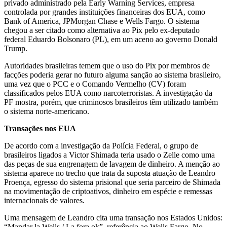
privado administrado pela Early Warning Services, empresa
controlada por grandes instituições financeiras dos EUA, como
Bank of America, JPMorgan Chase e Wells Fargo. O sistema
chegou a ser citado como alternativa ao Pix pelo ex-deputado
federal Eduardo Bolsonaro (PL), em um aceno ao governo Donald
Trump.
Autoridades brasileiras temem que o uso do Pix por membros de
facções poderia gerar no futuro alguma sanção ao sistema brasileiro,
uma vez que o PCC e o Comando Vermelho (CV) foram
classificados pelos EUA como narcoterroristas. A investigação da
PF mostra, porém, que criminosos brasileiros têm utilizado também
o sistema norte-americano.
Transações nos EUA
De acordo com a investigação da Polícia Federal, o grupo de
brasileiros ligados a Victor Shimada teria usado o Zelle como uma
das peças de sua engrenagem de lavagem de dinheiro. A menção ao
sistema aparece no trecho que trata da suposta atuação de Leandro
Proença, egresso do sistema prisional que seria parceiro de Shimada
na movimentação de criptoativos, dinheiro em espécie e remessas
internacionais de valores.
Uma mensagem de Leandro cita uma transação nos Estados Unidos:
“Mandar la Wells / La fora ok”, referência ao Wells Fargo. No