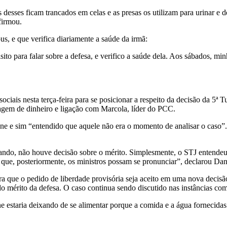
desses ficam trancados em celas e as presas os utilizam para urinar e 
firmou.
, e que verifica diariamente a saúde da irmã:
sito para falar sobre a defesa, e verifico a saúde dela. Aos sábados, 
ciais nesta terça-feira para se posicionar a respeito da decisão da 5ª 
vagem de dinheiro e ligação com Marcola, líder do PCC.
lane e sim “entendido que aquele não era o momento de analisar o caso
ndo, não houve decisão sobre o mérito. Simplesmente, o STJ entendeu q
a que, posteriormente, os ministros possam se pronunciar”, declarou Dan
ra que o pedido de liberdade provisória seja aceito em uma nova decisã
do mérito da defesa. O caso continua sendo discutido nas instâncias com
e estaria deixando de se alimentar porque a comida e a água fornecidas