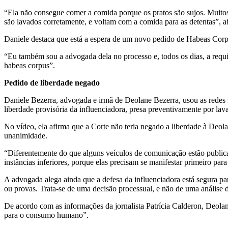
“Ela não consegue comer a comida porque os pratos são sujos. Muitos 
são lavados corretamente, e voltam com a comida para as detentas”, a
Daniele destaca que está a espera de um novo pedido de Habeas Corpus
“Eu também sou a advogada dela no processo e, todos os dias, a requi
habeas corpus”.
Pedido de liberdade negado
Daniele Bezerra, advogada e irmã de Deolane Bezerra, usou as redes so
liberdade provisória da influenciadora, presa preventivamente por la
No vídeo, ela afirma que a Corte não teria negado a liberdade à Deo
unanimidade.
“Diferentemente do que alguns veículos de comunicação estão publica
instâncias inferiores, porque elas precisam se manifestar primeiro par
A advogada alega ainda que a defesa da influenciadora está segura pa
ou provas. Trata-se de uma decisão processual, e não de uma análise 
De acordo com as informações da jornalista Patrícia Calderon, Deolan
para o consumo humano”.