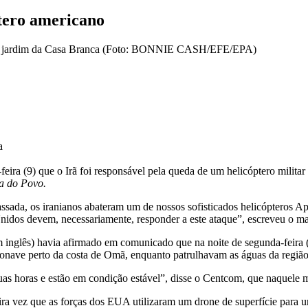
tero americano
a
eira (9) que o Irã foi responsável pela queda de um helicóptero milita
a do Povo.
ssada, os iranianos abateram um de nossos sofisticados helicópteros A
nidos devem, necessariamente, responder a este ataque”, escreveu o ma
nglês) havia afirmado em comunicado que na noite de segunda-feira (
onave perto da costa de Omã, enquanto patrulhavam as águas da região
 horas e estão em condição estável”, disse o Centcom, que naquele m
ra vez que as forças dos EUA utilizaram um drone de superfície para u