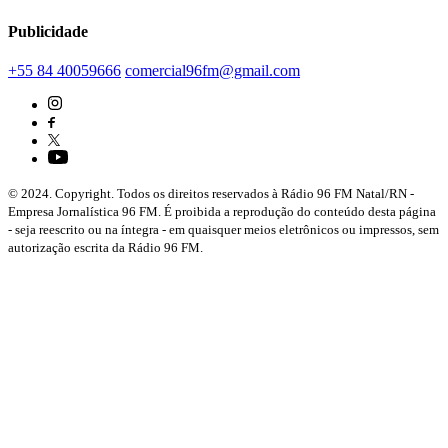
Publicidade
+55 84 40059666
comercial96fm@gmail.com
© 2024. Copyright. Todos os direitos reservados à Rádio 96 FM Natal/RN -
Empresa Jornalística 96 FM. É proibida a reprodução do conteúdo desta página
- seja reescrito ou na íntegra - em quaisquer meios eletrônicos ou impressos, sem
autorização escrita da Rádio 96 FM.