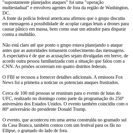
"supostamente planejados ataques" foi uma "operação
multiestadual" e envolveu agentes de fora da região de Washington,
DC.
A fonte da polícia federal americana afirmou que o grupo discutiu
em mensagens a possibilidade de acoplar cargas letais a drones para
causar pânico em massa, bem como usar um atirador para disparar
contra a multidão.
Não está claro até que ponto o grupo estava planejando o ataque
antes que as autoridades tomassem conhecimento das mensagens.
A expectativa é de que as acusações sejam divulgadas em breve, de
acordo outra pessoa familiarizada com a situação que falou com a
CNN. As prisões ocorreram em quatro distritos federais.
O FBI se recusou a fornecer detalhes adicionais. A emissora Fox
News foi a primeira a noticiar os potenciais ataques frustrados.
Cerca de 100 mil pessoas se reuniram para o evento de lutas do
UFC, realizado no domingo como parte da programação do 250º
aniversário dos Estados Unidos. O evento também coincidiu com o
80º aniversário do presidente Donald Trump.
O evento, que aconteceu em uma arena construída no gramado sul
da Casa Branca, também contou com um festival para os fãs no
Ellipse, o gramado do lado de fora.