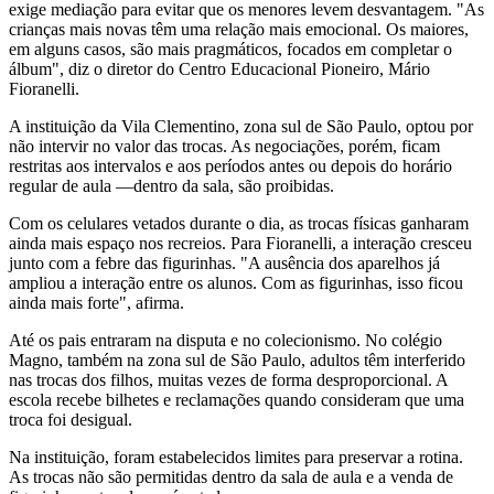
exige mediação para evitar que os menores levem desvantagem. "As
crianças mais novas têm uma relação mais emocional. Os maiores,
em alguns casos, são mais pragmáticos, focados em completar o
álbum", diz o diretor do Centro Educacional Pioneiro, Mário
Fioranelli.
A instituição da Vila Clementino, zona sul de São Paulo, optou por
não intervir no valor das trocas. As negociações, porém, ficam
restritas aos intervalos e aos períodos antes ou depois do horário
regular de aula —dentro da sala, são proibidas.
Com os celulares vetados durante o dia, as trocas físicas ganharam
ainda mais espaço nos recreios. Para Fioranelli, a interação cresceu
junto com a febre das figurinhas. "A ausência dos aparelhos já
ampliou a interação entre os alunos. Com as figurinhas, isso ficou
ainda mais forte", afirma.
Até os pais entraram na disputa e no colecionismo. No colégio
Magno, também na zona sul de São Paulo, adultos têm interferido
nas trocas dos filhos, muitas vezes de forma desproporcional. A
escola recebe bilhetes e reclamações quando consideram que uma
troca foi desigual.
Na instituição, foram estabelecidos limites para preservar a rotina.
As trocas não são permitidas dentro da sala de aula e a venda de