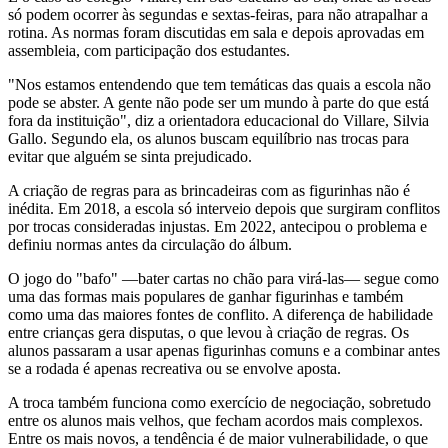
só podem ocorrer às segundas e sextas-feiras, para não atrapalhar a
rotina. As normas foram discutidas em sala e depois aprovadas em
assembleia, com participação dos estudantes.
"Nos estamos entendendo que tem temáticas das quais a escola não
pode se abster. A gente não pode ser um mundo à parte do que está
fora da instituição", diz a orientadora educacional do Villare, Silvia
Gallo. Segundo ela, os alunos buscam equilíbrio nas trocas para
evitar que alguém se sinta prejudicado.
A criação de regras para as brincadeiras com as figurinhas não é
inédita. Em 2018, a escola só interveio depois que surgiram conflitos
por trocas consideradas injustas. Em 2022, antecipou o problema e
definiu normas antes da circulação do álbum.
O jogo do "bafo" —bater cartas no chão para virá-las— segue como
uma das formas mais populares de ganhar figurinhas e também
como uma das maiores fontes de conflito. A diferença de habilidade
entre crianças gera disputas, o que levou à criação de regras. Os
alunos passaram a usar apenas figurinhas comuns e a combinar antes
se a rodada é apenas recreativa ou se envolve aposta.
A troca também funciona como exercício de negociação, sobretudo
entre os alunos mais velhos, que fecham acordos mais complexos.
Entre os mais novos, a tendência é de maior vulnerabilidade, o que