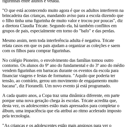
figurinhas entre alunos é vetada.
"O que está acontecendo muito agora é que os adultos interferem na
brincadeira das crianças, mandando aviso para a escola dizendo que
o filho tinha uma figurinha de muito valor e trocou por poucas", diz
a diretora Claudia Tricate. Segundo ela, há também conflitos em
grupos de pais, especialmente em torno do "bafo" e das perdas.
Mesmo assim, nem toda interferência adulta é negativa. Tricate
relata casos em que os pais ajudam a organizar as coleções e saem
com os filhos para comprar figurinhas.
No colégio Pioneiro, o envolvimento das famílias tomou outro
contorno. Os alunos do 9º ano do fundamental e do 3º ano do médio
vendem figurinhas em barracas durante os eventos da escola para
financiar viagens e festas de formatura. "Aquilo que poderia ter
tensão, ao contrário, gerou um movimento de engajamento muito
bacana", diz Fioranelli. Um novo evento já está programado.
A cada quatro anos, a Copa traz uma dinâmica diferente, em parte
porque uma nova geração chega às escolas. Tricate acredita que,
desta vez, os adolescentes estão mais apressados para completar o
álbum, uma impaciência que ela atribui ao ritmo acelerado imposto
pela tecnologia.
"As crianças e os adolescentes estão mais ansiosos para ver o