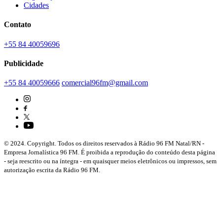
Cidades
Contato
+55 84 40059696
Publicidade
+55 84 40059666
comercial96fm@gmail.com
© 2024. Copyright. Todos os direitos reservados à Rádio 96 FM Natal/RN -
Empresa Jornalística 96 FM. É proibida a reprodução do conteúdo desta página
- seja reescrito ou na íntegra - em quaisquer meios eletrônicos ou impressos, sem
autorização escrita da Rádio 96 FM.