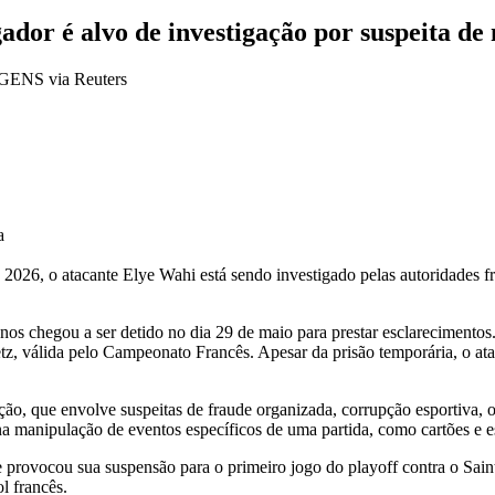
dor é alvo de investigação por suspeita de
a
26, o atacante Elye Wahi está sendo investigado pelas autoridades f
os chegou a ser detido no dia 29 de maio para prestar esclarecimentos.
etz, válida pelo Campeonato Francês. Apesar da prisão temporária, o a
ção, que envolve suspeitas de fraude organizada, corrupção esportiva, 
 na manipulação de eventos específicos de uma partida, como cartões e 
e provocou sua suspensão para o primeiro jogo do playoff contra o Saint
l francês.