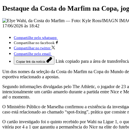
Destaque da Costa do Marfim na Copa, joga
17/06/2026 às 18:42
Compartilhe pelo whatsapp
Compartilhar no facebook
Compartilhar no twitter
Compartilhe pelo email
Link copiado para a área de transferênci
Copiar link da notícia
Um dos nomes da seleção da Costa do Marfim na Copa do Mundo de 20
esportiva relacionado a apostas.
Segundo informações divulgadas pelo The Athletic, o jogador de 23 an
intencionalmente um cartão amarelo durante a partida entre Nice e M
até o momento.
O Ministério Público de Marselha confirmou a existência da investiga
caso está relacionado ao chamado “spot-fixing”, prática que consiste
O cartão investigado foi o quinto recebido por Wahi na Ligue 1, o qu
vitória por 4 a 1 que garantiu a permanência do Nice na elite do futebo