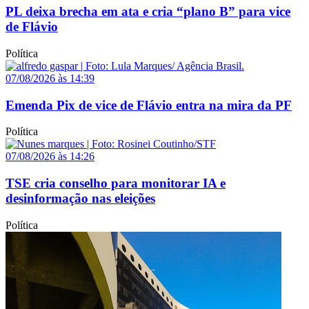
PL deixa brecha em ata e cria “plano B” para vice
de Flávio
Política
07/08/2026 às 14:39
Emenda Pix de vice de Flávio entra na mira da PF
Política
07/08/2026 às 14:26
TSE cria conselho para monitorar IA e
desinformação nas eleições
Política