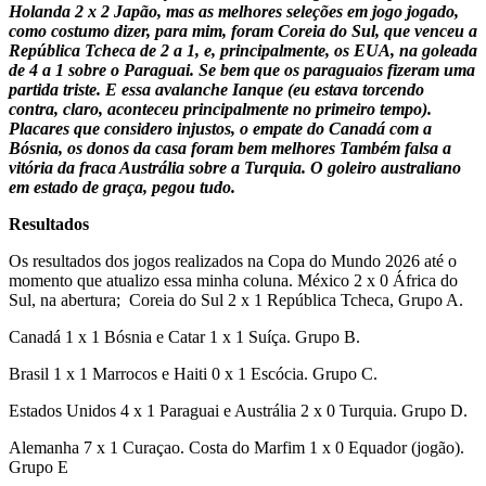
Holanda 2 x 2 Japão, mas as melhores seleções em jogo jogado,
como costumo dizer, para mim, foram Coreia do Sul, que venceu a
República Tcheca de 2 a 1, e, principalmente, os EUA, na goleada
de 4 a 1 sobre o Paraguai. Se bem que os paraguaios fizeram uma
partida triste. E essa avalanche Ianque (eu estava torcendo
contra, claro, aconteceu principalmente no primeiro tempo).
Placares que considero injustos, o empate do Canadá com a
Bósnia, os donos da casa foram bem melhores Também falsa a
vitória da fraca Austrália sobre a Turquia. O goleiro australiano
em estado de graça, pegou tudo.
Resultados
Os resultados dos jogos realizados na Copa do Mundo 2026 até o
momento que atualizo essa minha coluna. México 2 x 0 África do
Sul, na abertura; Coreia do Sul 2 x 1 República Tcheca, Grupo A.
Canadá 1 x 1 Bósnia e Catar 1 x 1 Suíça. Grupo B.
Brasil 1 x 1 Marrocos e Haiti 0 x 1 Escócia. Grupo C.
Estados Unidos 4 x 1 Paraguai e Austrália 2 x 0 Turquia. Grupo D.
Alemanha 7 x 1 Curaçao. Costa do Marfim 1 x 0 Equador (jogão).
Grupo E