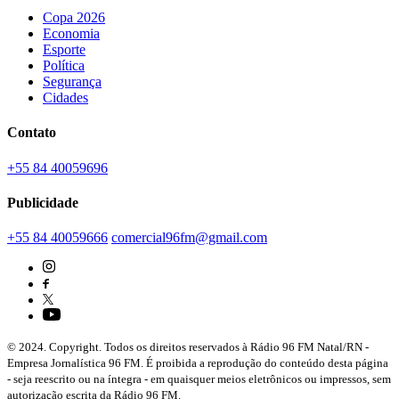
Copa 2026
Economia
Esporte
Política
Segurança
Cidades
Contato
+55 84 40059696
Publicidade
+55 84 40059666
comercial96fm@gmail.com
© 2024. Copyright. Todos os direitos reservados à Rádio 96 FM Natal/RN -
Empresa Jornalística 96 FM. É proibida a reprodução do conteúdo desta página
- seja reescrito ou na íntegra - em quaisquer meios eletrônicos ou impressos, sem
autorização escrita da Rádio 96 FM.