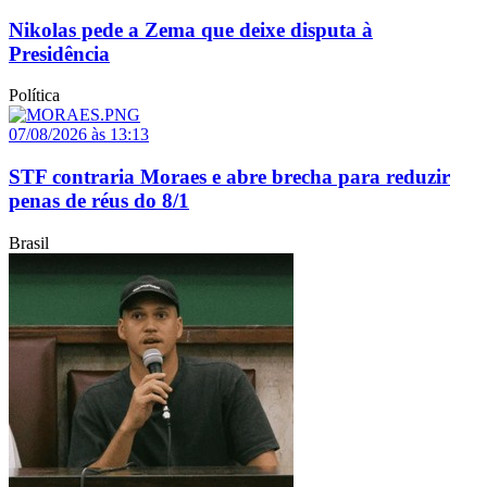
Nikolas pede a Zema que deixe disputa à
Presidência
Política
07/08/2026 às 13:13
STF contraria Moraes e abre brecha para reduzir
penas de réus do 8/1
Brasil