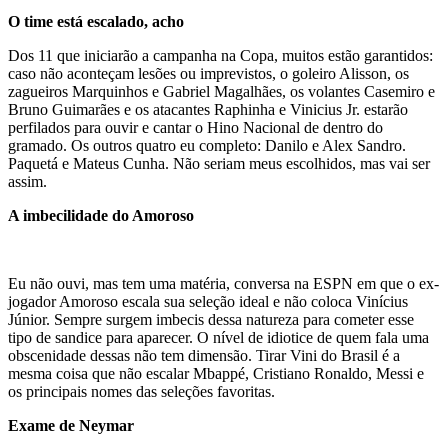
O time está escalado, acho
Dos 11 que iniciarão a campanha na Copa, muitos estão garantidos:
caso não aconteçam lesões ou imprevistos, o goleiro Alisson, os
zagueiros Marquinhos e Gabriel Magalhães, os volantes Casemiro e
Bruno Guimarães e os atacantes Raphinha e Vinicius Jr. estarão
perfilados para ouvir e cantar o Hino Nacional de dentro do
gramado. Os outros quatro eu completo: Danilo e Alex Sandro.
Paquetá e Mateus Cunha. Não seriam meus escolhidos, mas vai ser
assim.
A imbecilidade do Amoroso
Eu não ouvi, mas tem uma matéria, conversa na ESPN em que o ex-
jogador Amoroso escala sua seleção ideal e não coloca Vinícius
Júnior. Sempre surgem imbecis dessa natureza para cometer esse
tipo de sandice para aparecer. O nível de idiotice de quem fala uma
obscenidade dessas não tem dimensão. Tirar Vini do Brasil é a
mesma coisa que não escalar Mbappé, Cristiano Ronaldo, Messi e
os principais nomes das seleções favoritas.
Exame de Neymar