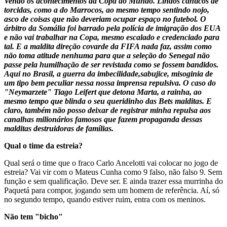
Vendo os acontecimentos da Copa do Mundo. Lindos cânticos de
torcidas, como a do Marrocos, ao mesmo tempo sentindo nojo,
asco de coisas que não deveriam ocupar espaço no futebol. O
árbitro da Somália foi barrado pela polícia de imigração dos EUA
e não vai trabalhar na Copa, mesmo escalado e credenciado para
tal. E a maldita direção covarde da FIFA nada faz, assim como
não toma atitude nenhuma para que a seleção do Senegal não
passe pela humilhação de ser revistada como se fossem bandidos.
Aqui no Brasil, a guerra da imbecilidade,sabujice, misoginia de
um tipo bem peculiar nessa nossa imprensa repulsiva. O caso do
"Neymarzete" Tiago Leifert que detona Marta, a rainha, ao
mesmo tempo que blinda o seu queridinho das Bets malditas. E
claro, também não posso deixar de registrar minha repulsa aos
canalhas milionários famosos que fazem propaganda dessas
malditas destruidoras de famílias.
Qual o time da estreia?
Qual será o time que o fraco Carlo Ancelotti vai colocar no jogo de
estreia? Vai vir com o Mateus Cunha como 9 falso, não falso 9. Sem
função e sem qualificação. Deve ser. E ainda trazer essa murrinha do
Paquetá para compor, jogando sem um homem de referência. Aí, só
no segundo tempo, quando estiver ruim, entra com os meninos.
Não tem "bicho"