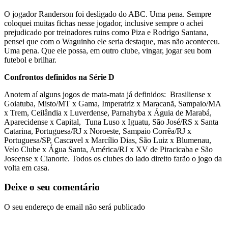
O jogador Randerson foi desligado do ABC. Uma pena. Sempre
coloquei muitas fichas nesse jogador, inclusive sempre o achei
prejudicado por treinadores ruins como Piza e Rodrigo Santana,
pensei que com o Waguinho ele seria destaque, mas não aconteceu.
Uma pena. Que ele possa, em outro clube, vingar, jogar seu bom
futebol e brilhar.
Confrontos definidos na Série D
Anotem aí alguns jogos de mata-mata já definidos: Brasiliense x
Goiatuba, Misto/MT x Gama, Imperatriz x Maracanã, Sampaio/MA
x Trem, Ceilândia x Luverdense, Parnahyba x Águia de Marabá,
Aparecidense x Capital, Tuna Luso x Iguatu, São José/RS x Santa
Catarina, Portuguesa/RJ x Noroeste, Sampaio Corrêa/RJ x
Portuguesa/SP, Cascavel x Marcílio Dias, São Luiz x Blumenau,
Velo Clube x Água Santa, América/RJ x XV de Piracicaba e São
Joseense x Cianorte. Todos os clubes do lado direito farão o jogo da
volta em casa.
Deixe o seu comentário
O seu endereço de email não será publicado