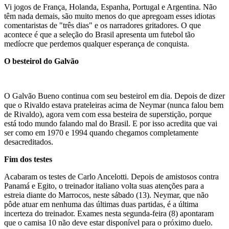
Vi jogos de França, Holanda, Espanha, Portugal e Argentina. Não
têm nada demais, são muito menos do que apregoam esses idiotas
comentaristas de "três dias" e os narradores gritadores. O que
acontece é que a seleção do Brasil apresenta um futebol tão
medíocre que perdemos qualquer esperança de conquista.
O besteirol do Galvão
O Galvão Bueno continua com seu besteirol em dia. Depois de dizer
que o Rivaldo estava prateleiras acima de Neymar (nunca falou bem
de Rivaldo), agora vem com essa besteira de superstição, porque
está todo mundo falando mal do Brasil. E por isso acredita que vai
ser como em 1970 e 1994 quando chegamos completamente
desacreditados.
Fim dos testes
Acabaram os testes de Carlo Ancelotti. Depois de amistosos contra
Panamá e Egito, o treinador italiano volta suas atenções para a
estreia diante do Marrocos, neste sábado (13). Neymar, que não
pôde atuar em nenhuma das últimas duas partidas, é a última
incerteza do treinador. Exames nesta segunda-feira (8) apontaram
que o camisa 10 não deve estar disponível para o próximo duelo.