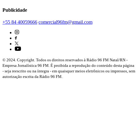
Publicidade
+55 84 40059666
comercial96fm@gmail.com
© 2024. Copyright. Todos os direitos reservados à Rádio 96 FM Natal/RN -
Empresa Jornalística 96 FM. É proibida a reprodução do conteúdo desta página
- seja reescrito ou na íntegra - em quaisquer meios eletrônicos ou impressos, sem
autorização escrita da Rádio 96 FM.