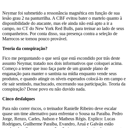
Neymar foi submetido a ressonância magnética em função de sua
lesão grau 2 na panturrilha. A CBF evitou bater o martelo quanto à
disponibilidade do atacante, mas ele ainda não está apto a ir a
campo, no CT do New York Red Bulls, para treinar ao lado de seus
companheiros. Por conta disso, sua presença contra a seleção de
Marrocos se tornou pouco provável.
Teoria da conspiração?
Fico me perguntando o que será que está escondido por trás deste
assunto Neymar, tratado nos dois informativos que coloquei acima.
Começo a temer que isso faça parte de um grande plano de
enganação para manter o santista na mídia enquanto vende seus
produtos, e quando atingir os níveis esperados colocá-lo em campo e
ele sair sentindo, machucado, encerrando sua participação. Teoria da
conspiração? Desse povo eu não duvido nada.
Cinco desfalques
Para não correr riscos, o treinador Ranielle Ribeiro deve escalar
quase um time alternativo para enfrentar o Sousa na Paraíba. Pedro
Jorge, Renzo, Carles, Judson e Matheus Régis. Explico: Lucas
Rodrigues, Guilherme Paraíba, Evandro, Aruá e Galván estão