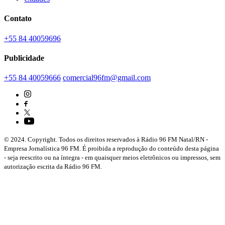
Contato
+55 84 40059696
Publicidade
+55 84 40059666
comercial96fm@gmail.com
© 2024. Copyright. Todos os direitos reservados à Rádio 96 FM Natal/RN -
Empresa Jornalística 96 FM. É proibida a reprodução do conteúdo desta página
- seja reescrito ou na íntegra - em quaisquer meios eletrônicos ou impressos, sem
autorização escrita da Rádio 96 FM.