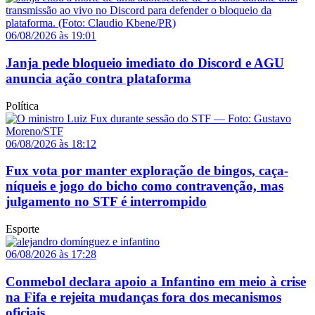
06/08/2026 às 19:01
Janja pede bloqueio imediato do Discord e AGU
anuncia ação contra plataforma
Política
06/08/2026 às 18:12
Fux vota por manter exploração de bingos, caça-
níqueis e jogo do bicho como contravenção, mas
julgamento no STF é interrompido
Esporte
06/08/2026 às 17:28
Conmebol declara apoio a Infantino em meio à crise
na Fifa e rejeita mudanças fora dos mecanismos
oficiais