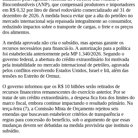
Biocombustíveis (ANP), que compensará produtores e importadores
em R$ 0,32 por litro de diesel rodoviário comercializado até 31 de
dezembro de 2026. A medida busca evitar que a alta do petróleo no
mercado internacional seja repassada integralmente ao consumidor,
reduzindo impactos sobre o transporte de cargas, o frete e os preços
dos alimentos.
A medida aprovada não cria o subsídio, mas apenas garante os
recursos necessários para financiá-lo. A autorização para a política
foi estabelecida anteriormente pela MP 1.340/2026. Segundo o
governo federal, a abertura do crédito extraordinário foi motivada
pela instabilidade no mercado internacional de petróleo, agravada
pelos conflitos envolvendo Estados Unidos, Israel e Irã, além das
tensões no Estreito de Ormuz.
O governo informou que os R$ 10 bilhões serão retirados de
recursos financeiros remanescentes do exercício anterior. Por se
tratar de um crédito extraordinário, a despesa fica fora dos limites do
marco fiscal, embora continue impactando o resultado primário. Na
terça-feira (7), a Comissão Mista de Orçamento rejeitou seis
emendas que buscavam estabelecer critérios de transparência e
regras para concessão do benefício, sob o argumento de que essas
mudanças devem ser debatidas na medida provisória que instituiu o
subsídio.