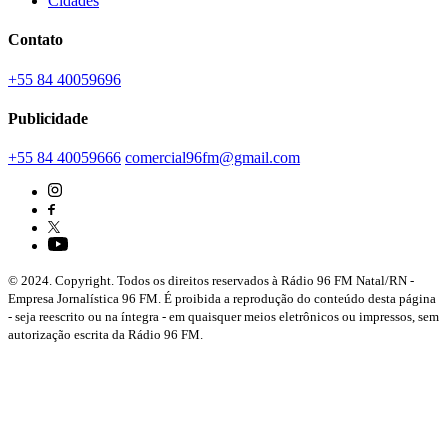
Cidades
Contato
+55 84 40059696
Publicidade
+55 84 40059666
comercial96fm@gmail.com
© 2024. Copyright. Todos os direitos reservados à Rádio 96 FM Natal/RN -
Empresa Jornalística 96 FM. É proibida a reprodução do conteúdo desta página
- seja reescrito ou na íntegra - em quaisquer meios eletrônicos ou impressos, sem
autorização escrita da Rádio 96 FM.