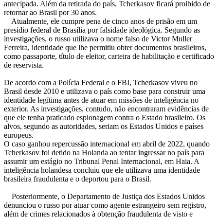
antecipada. Além da retirada do país, Tcherkasov ficará proibido de
retornar ao Brasil por 30 anos.
Atualmente, ele cumpre pena de cinco anos de prisão em um
presídio federal de Brasília por falsidade ideológica. Segundo as
investigações, o russo utilizava o nome falso de Victor Muller
Ferreira, identidade que lhe permitiu obter documentos brasileiros,
como passaporte, título de eleitor, carteira de habilitação e certificado
de reservista.
De acordo com a Polícia Federal e o FBI, Tcherkasov viveu no
Brasil desde 2010 e utilizava o país como base para construir uma
identidade legítima antes de atuar em missões de inteligência no
exterior. As investigações, contudo, não encontraram evidências de
que ele tenha praticado espionagem contra o Estado brasileiro. Os
alvos, segundo as autoridades, seriam os Estados Unidos e países
europeus.
O caso ganhou repercussão internacional em abril de 2022, quando
Tcherkasov foi detido na Holanda ao tentar ingressar no país para
assumir um estágio no Tribunal Penal Internacional, em Haia. A
inteligência holandesa concluiu que ele utilizava uma identidade
brasileira fraudulenta e o deportou para o Brasil.
Posteriormente, o Departamento de Justiça dos Estados Unidos
denunciou o russo por atuar como agente estrangeiro sem registro,
além de crimes relacionados à obtenção fraudulenta de visto e