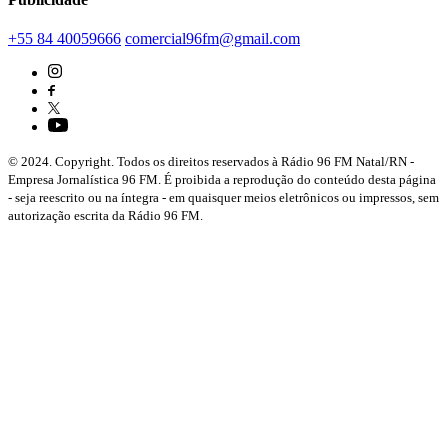
+55 84 40059666
comercial96fm@gmail.com
© 2024. Copyright. Todos os direitos reservados à Rádio 96 FM Natal/RN -
Empresa Jornalística 96 FM. É proibida a reprodução do conteúdo desta página
- seja reescrito ou na íntegra - em quaisquer meios eletrônicos ou impressos, sem
autorização escrita da Rádio 96 FM.