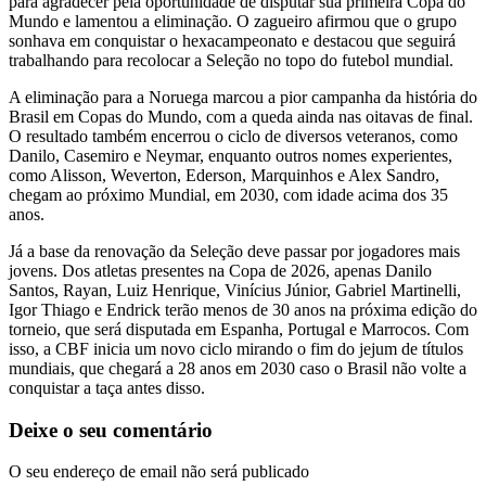
para agradecer pela oportunidade de disputar sua primeira Copa do
Mundo e lamentou a eliminação. O zagueiro afirmou que o grupo
sonhava em conquistar o hexacampeonato e destacou que seguirá
trabalhando para recolocar a Seleção no topo do futebol mundial.
A eliminação para a Noruega marcou a pior campanha da história do
Brasil em Copas do Mundo, com a queda ainda nas oitavas de final.
O resultado também encerrou o ciclo de diversos veteranos, como
Danilo, Casemiro e Neymar, enquanto outros nomes experientes,
como Alisson, Weverton, Ederson, Marquinhos e Alex Sandro,
chegam ao próximo Mundial, em 2030, com idade acima dos 35
anos.
Já a base da renovação da Seleção deve passar por jogadores mais
jovens. Dos atletas presentes na Copa de 2026, apenas Danilo
Santos, Rayan, Luiz Henrique, Vinícius Júnior, Gabriel Martinelli,
Igor Thiago e Endrick terão menos de 30 anos na próxima edição do
torneio, que será disputada em Espanha, Portugal e Marrocos. Com
isso, a CBF inicia um novo ciclo mirando o fim do jejum de títulos
mundiais, que chegará a 28 anos em 2030 caso o Brasil não volte a
conquistar a taça antes disso.
Deixe o seu comentário
O seu endereço de email não será publicado