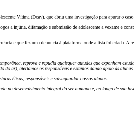
escente Vítima (Dcav), que abriu uma investigação para apurar o caso
logos a injúria, difamação e submissão de adolescente a vexame e cons
ncia e que fez uma denúncia à plataforma onde a lista foi criada. A rela
temporânea, reprova e repudia quaisquer atitudes que exponham estud
ado do ar), alertamos os responsáveis e estamos dando apoio às alunas 
uras éticas, responsáveis e salvaguardar nossos alunos.
ada no desenvolvimento integral do ser humano e, ao longo de sua hist