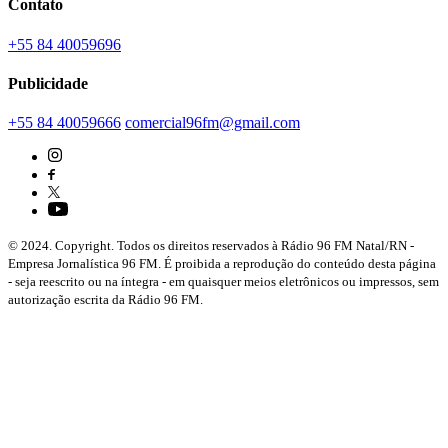
Contato
+55 84 40059696
Publicidade
+55 84 40059666
comercial96fm@gmail.com
© 2024. Copyright. Todos os direitos reservados à Rádio 96 FM Natal/RN -
Empresa Jornalística 96 FM. É proibida a reprodução do conteúdo desta página
- seja reescrito ou na íntegra - em quaisquer meios eletrônicos ou impressos, sem
autorização escrita da Rádio 96 FM.