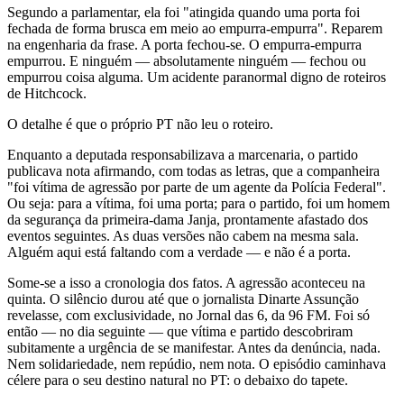
Segundo a parlamentar, ela foi "atingida quando uma porta foi
fechada de forma brusca em meio ao empurra-empurra". Reparem
na engenharia da frase. A porta fechou-se. O empurra-empurra
empurrou. E ninguém — absolutamente ninguém — fechou ou
empurrou coisa alguma. Um acidente paranormal digno de roteiros
de Hitchcock.
O detalhe é que o próprio PT não leu o roteiro.
Enquanto a deputada responsabilizava a marcenaria, o partido
publicava nota afirmando, com todas as letras, que a companheira
"foi vítima de agressão por parte de um agente da Polícia Federal".
Ou seja: para a vítima, foi uma porta; para o partido, foi um homem
da segurança da primeira-dama Janja, prontamente afastado dos
eventos seguintes. As duas versões não cabem na mesma sala.
Alguém aqui está faltando com a verdade — e não é a porta.
Some-se a isso a cronologia dos fatos. A agressão aconteceu na
quinta. O silêncio durou até que o jornalista Dinarte Assunção
revelasse, com exclusividade, no Jornal das 6, da 96 FM. Foi só
então — no dia seguinte — que vítima e partido descobriram
subitamente a urgência de se manifestar. Antes da denúncia, nada.
Nem solidariedade, nem repúdio, nem nota. O episódio caminhava
célere para o seu destino natural no PT: o debaixo do tapete.