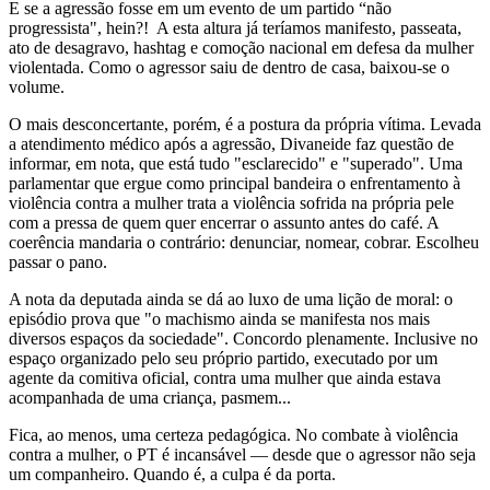
E se a agressão fosse em um evento de um partido “não
progressista", hein?! A esta altura já teríamos manifesto, passeata,
ato de desagravo, hashtag e comoção nacional em defesa da mulher
violentada. Como o agressor saiu de dentro de casa, baixou-se o
volume.
O mais desconcertante, porém, é a postura da própria vítima. Levada
a atendimento médico após a agressão, Divaneide faz questão de
informar, em nota, que está tudo "esclarecido" e "superado". Uma
parlamentar que ergue como principal bandeira o enfrentamento à
violência contra a mulher trata a violência sofrida na própria pele
com a pressa de quem quer encerrar o assunto antes do café. A
coerência mandaria o contrário: denunciar, nomear, cobrar. Escolheu
passar o pano.
A nota da deputada ainda se dá ao luxo de uma lição de moral: o
episódio prova que "o machismo ainda se manifesta nos mais
diversos espaços da sociedade". Concordo plenamente. Inclusive no
espaço organizado pelo seu próprio partido, executado por um
agente da comitiva oficial, contra uma mulher que ainda estava
acompanhada de uma criança, pasmem...
Fica, ao menos, uma certeza pedagógica. No combate à violência
contra a mulher, o PT é incansável — desde que o agressor não seja
um companheiro. Quando é, a culpa é da porta.