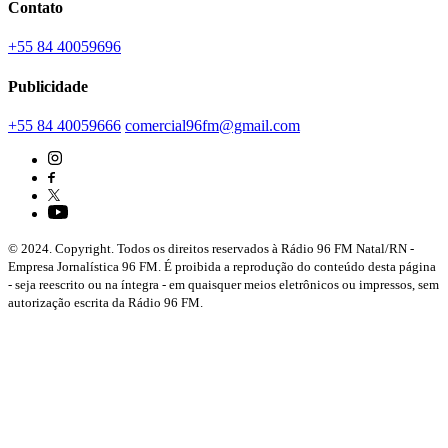
Contato
+55 84 40059696
Publicidade
+55 84 40059666
comercial96fm@gmail.com
© 2024. Copyright. Todos os direitos reservados à Rádio 96 FM Natal/RN -
Empresa Jornalística 96 FM. É proibida a reprodução do conteúdo desta página
- seja reescrito ou na íntegra - em quaisquer meios eletrônicos ou impressos, sem
autorização escrita da Rádio 96 FM.