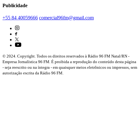
Publicidade
+55 84 40059666
comercial96fm@gmail.com
© 2024. Copyright. Todos os direitos reservados à Rádio 96 FM Natal/RN -
Empresa Jornalística 96 FM. É proibida a reprodução do conteúdo desta página
- seja reescrito ou na íntegra - em quaisquer meios eletrônicos ou impressos, sem
autorização escrita da Rádio 96 FM.