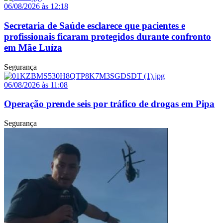
06/08/2026 às 12:18
Secretaria de Saúde esclarece que pacientes e
profissionais ficaram protegidos durante confronto
em Mãe Luíza
Segurança
06/08/2026 às 11:08
Operação prende seis por tráfico de drogas em Pipa
Segurança