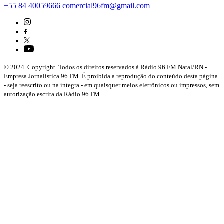
+55 84 40059666
comercial96fm@gmail.com
© 2024. Copyright. Todos os direitos reservados à Rádio 96 FM Natal/RN -
Empresa Jornalística 96 FM. É proibida a reprodução do conteúdo desta página
- seja reescrito ou na íntegra - em quaisquer meios eletrônicos ou impressos, sem
autorização escrita da Rádio 96 FM.