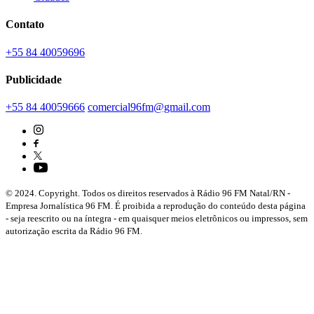
Contato
+55 84 40059696
Publicidade
+55 84 40059666
comercial96fm@gmail.com
© 2024. Copyright. Todos os direitos reservados à Rádio 96 FM Natal/RN -
Empresa Jornalística 96 FM. É proibida a reprodução do conteúdo desta página
- seja reescrito ou na íntegra - em quaisquer meios eletrônicos ou impressos, sem
autorização escrita da Rádio 96 FM.