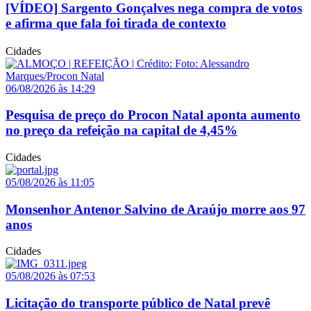
[VÍDEO] Sargento Gonçalves nega compra de votos
e afirma que fala foi tirada de contexto
Cidades
06/08/2026 às 14:29
Pesquisa de preço do Procon Natal aponta aumento
no preço da refeição na capital de 4,45%
Cidades
05/08/2026 às 11:05
Monsenhor Antenor Salvino de Araújo morre aos 97
anos
Cidades
05/08/2026 às 07:53
Licitação do transporte público de Natal prevê