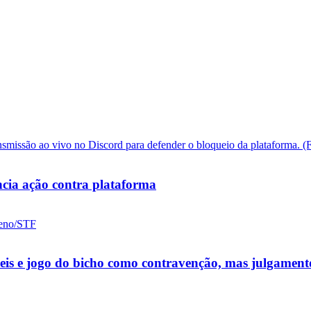
cia ação contra plataforma
ueis e jogo do bicho como contravenção, mas julgamen