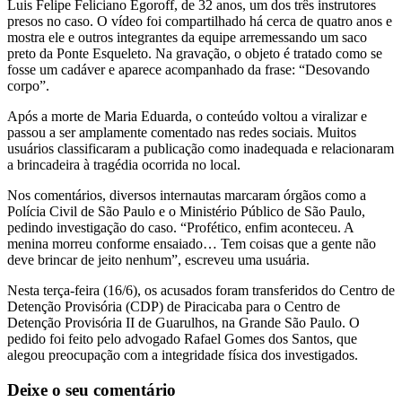
Luis Felipe Feliciano Egoroff, de 32 anos, um dos três instrutores
presos no caso. O vídeo foi compartilhado há cerca de quatro anos e
mostra ele e outros integrantes da equipe arremessando um saco
preto da Ponte Esqueleto. Na gravação, o objeto é tratado como se
fosse um cadáver e aparece acompanhado da frase: “Desovando
corpo”.
Após a morte de Maria Eduarda, o conteúdo voltou a viralizar e
passou a ser amplamente comentado nas redes sociais. Muitos
usuários classificaram a publicação como inadequada e relacionaram
a brincadeira à tragédia ocorrida no local.
Nos comentários, diversos internautas marcaram órgãos como a
Polícia Civil de São Paulo e o Ministério Público de São Paulo,
pedindo investigação do caso. “Profético, enfim aconteceu. A
menina morreu conforme ensaiado… Tem coisas que a gente não
deve brincar de jeito nenhum”, escreveu uma usuária.
Nesta terça-feira (16/6), os acusados foram transferidos do Centro de
Detenção Provisória (CDP) de Piracicaba para o Centro de
Detenção Provisória II de Guarulhos, na Grande São Paulo. O
pedido foi feito pelo advogado Rafael Gomes dos Santos, que
alegou preocupação com a integridade física dos investigados.
Deixe o seu comentário