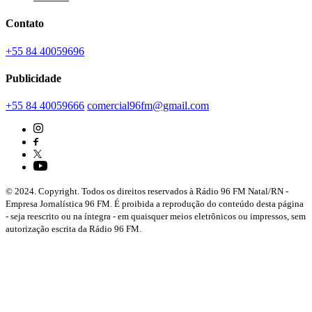
Contato
+55 84 40059696
Publicidade
+55 84 40059666
comercial96fm@gmail.com
© 2024. Copyright. Todos os direitos reservados à Rádio 96 FM Natal/RN -
Empresa Jornalística 96 FM. É proibida a reprodução do conteúdo desta página
- seja reescrito ou na íntegra - em quaisquer meios eletrônicos ou impressos, sem
autorização escrita da Rádio 96 FM.