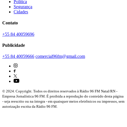
Política
Segurança
Cidades
Contato
+55 84 40059696
Publicidade
+55 84 40059666
comercial96fm@gmail.com
© 2024. Copyright. Todos os direitos reservados à Rádio 96 FM Natal/RN -
Empresa Jornalística 96 FM. É proibida a reprodução do conteúdo desta página
- seja reescrito ou na íntegra - em quaisquer meios eletrônicos ou impressos, sem
autorização escrita da Rádio 96 FM.