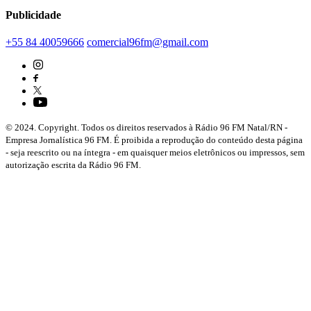
Publicidade
+55 84 40059666
comercial96fm@gmail.com
© 2024. Copyright. Todos os direitos reservados à Rádio 96 FM Natal/RN -
Empresa Jornalística 96 FM. É proibida a reprodução do conteúdo desta página
- seja reescrito ou na íntegra - em quaisquer meios eletrônicos ou impressos, sem
autorização escrita da Rádio 96 FM.