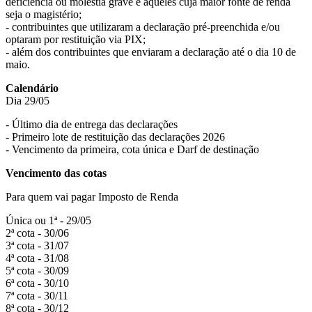
deficiência ou moléstia grave e aqueles cuja maior fonte de renda
seja o magistério;
- contribuintes que utilizaram a declaração pré-preenchida e/ou
optaram por restituição via PIX;
- além dos contribuintes que enviaram a declaração até o dia 10 de
maio.
Calendário
Dia 29/05
- Último dia de entrega das declarações
- Primeiro lote de restituição das declarações 2026
- Vencimento da primeira, cota única e Darf de destinação
Vencimento das cotas
Para quem vai pagar Imposto de Renda
Única ou 1ª - 29/05
2ª cota - 30/06
3ª cota - 31/07
4ª cota - 31/08
5ª cota - 30/09
6ª cota - 30/10
7ª cota - 30/11
8ª cota - 30/12