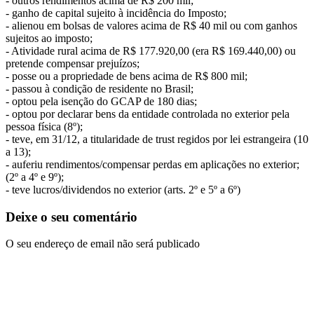
- outros rendimentos acima de R$ 200 mil;
- ganho de capital sujeito à incidência do Imposto;
- alienou em bolsas de valores acima de R$ 40 mil ou com ganhos
sujeitos ao imposto;
- Atividade rural acima de R$ 177.920,00 (era R$ 169.440,00) ou
pretende compensar prejuízos;
- posse ou a propriedade de bens acima de R$ 800 mil;
- passou à condição de residente no Brasil;
- optou pela isenção do GCAP de 180 dias;
- optou por declarar bens da entidade controlada no exterior pela
pessoa física (8º);
- teve, em 31/12, a titularidade de trust regidos por lei estrangeira (10
a 13);
- auferiu rendimentos/compensar perdas em aplicações no exterior;
(2º a 4º e 9º);
- teve lucros/dividendos no exterior (arts. 2º e 5º a 6º)
Deixe o seu comentário
O seu endereço de email não será publicado