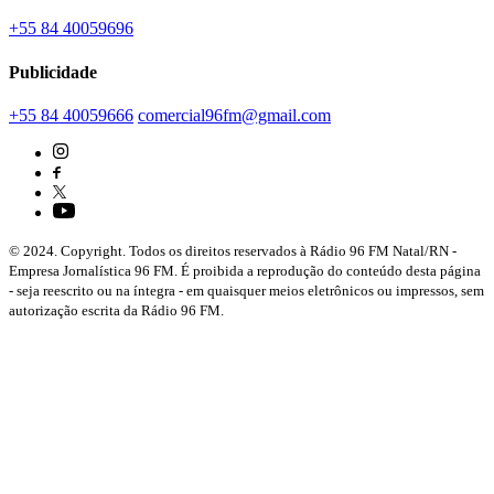
+55 84 40059696
Publicidade
+55 84 40059666
comercial96fm@gmail.com
© 2024. Copyright. Todos os direitos reservados à Rádio 96 FM Natal/RN -
Empresa Jornalística 96 FM. É proibida a reprodução do conteúdo desta página
- seja reescrito ou na íntegra - em quaisquer meios eletrônicos ou impressos, sem
autorização escrita da Rádio 96 FM.