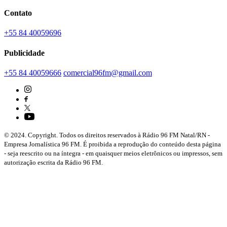
Contato
+55 84 40059696
Publicidade
+55 84 40059666
comercial96fm@gmail.com
© 2024. Copyright. Todos os direitos reservados à Rádio 96 FM Natal/RN -
Empresa Jornalística 96 FM. É proibida a reprodução do conteúdo desta página
- seja reescrito ou na íntegra - em quaisquer meios eletrônicos ou impressos, sem
autorização escrita da Rádio 96 FM.