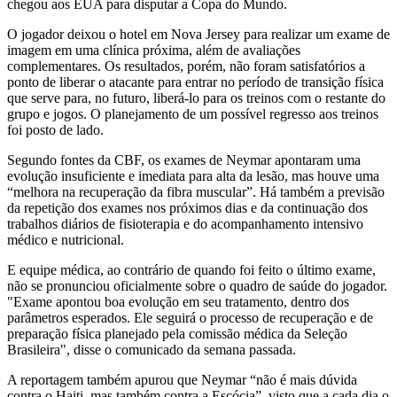
chegou aos EUA para disputar a Copa do Mundo.
O jogador deixou o hotel em Nova Jersey para realizar um exame de
imagem em uma clínica próxima, além de avaliações
complementares. Os resultados, porém, não foram satisfatórios a
ponto de liberar o atacante para entrar no período de transição física
que serve para, no futuro, liberá-lo para os treinos com o restante do
grupo e jogos. O planejamento de um possível regresso aos treinos
foi posto de lado.
Segundo fontes da CBF, os exames de Neymar apontaram uma
evolução insuficiente e imediata para alta da lesão, mas houve uma
“melhora na recuperação da fibra muscular”. Há também a previsão
da repetição dos exames nos próximos dias e da continuação dos
trabalhos diários de fisioterapia e do acompanhamento intensivo
médico e nutricional.
E equipe médica, ao contrário de quando foi feito o último exame,
não se pronunciou oficialmente sobre o quadro de saúde do jogador.
"Exame apontou boa evolução em seu tratamento, dentro dos
parâmetros esperados. Ele seguirá o processo de recuperação e de
preparação física planejado pela comissão médica da Seleção
Brasileira", disse o comunicado da semana passada.
A reportagem também apurou que Neymar “não é mais dúvida
contra o Haiti, mas também contra a Escócia”, visto que a cada dia o