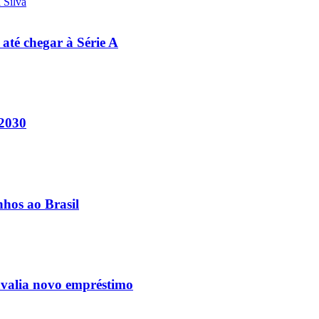
 até chegar à Série A
 2030
nhos ao Brasil
avalia novo empréstimo