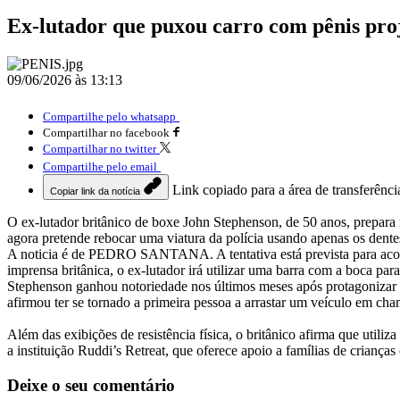
Ex-lutador que puxou carro com pênis proj
09/06/2026 às 13:13
Compartilhe pelo whatsapp
Compartilhar no facebook
Compartilhar no twitter
Compartilhe pelo email
Link copiado para a área de transferênci
Copiar link da notícia
O ex-lutador britânico de boxe John Stephenson, de 50 anos, prepara m
agora pretende rebocar uma viatura da polícia usando apenas os dente
A noticia é de PEDRO SANTANA. A tentativa está prevista para aconte
imprensa britânica, o ex-lutador irá utilizar uma barra com a boca pa
Stephenson ganhou notoriedade nos últimos meses após protagonizar fe
afirmou ter se tornado a primeira pessoa a arrastar um veículo em ch
Além das exibições de resistência física, o britânico afirma que utiliz
a instituição Ruddi’s Retreat, que oferece apoio a famílias de crianças
Deixe o seu comentário