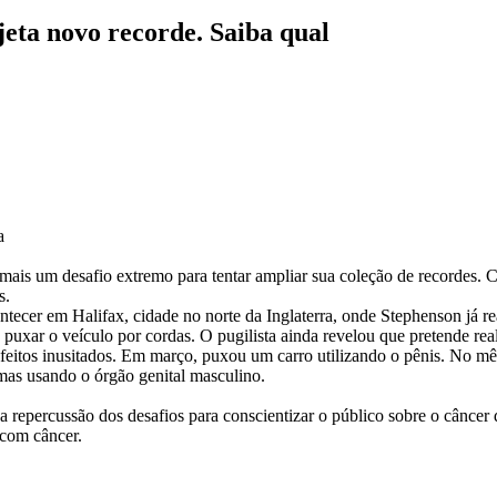
eta novo recorde. Saiba qual
a
ais um desafio extremo para tentar ampliar sua coleção de recordes. Con
s.
cer em Halifax, cidade no norte da Inglaterra, onde Stephenson já real
ra puxar o veículo por cordas. O pugilista ainda revelou que pretende r
itos inusitados. Em março, puxou um carro utilizando o pênis. No mês 
amas usando o órgão genital masculino.
a a repercussão dos desafios para conscientizar o público sobre o câncer
 com câncer.