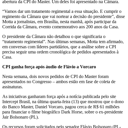
abertura da CPI do Master. Um deles foi apresentado na Câmara.
“Vamos dar um tratamento regimental a essa situação. E cumprir o
regimento da Câmara que vai nortear a decisão do presidente”, disse
Motta a jornalistas, em Brasília, nesta manhã, após participar da
Corrida da Câmara, evento comemorativo aos 200 anos da Casa.
O presidente da Câmara não detalhou o que significaria o
“tratamento regimental”. Nas últimas semanas, Motta tem afirmado,
em conversas com líderes partidários, que a análise sobre a CPI
precisa seguir uma ordem cronológica de pedidos apresentados à
Casa.
CPI ganha força após áudio de Flávio a Vorcaro
Nesta semana, dois novos pedidos de CPI do Master foram
apresentados no Congresso – ambos estão em fase de coleta de
assinaturas.
As iniciativas ganharam força após a notícia publicada pelo site
Intercept Brasil, na última quarta-feira (13) que mostrou que o dono
do Banco Master, Daniel Vorcaro, pagou cerca de R$ 61 milhões
para financiar o filme biográfico Dark Horse, sobre o ex-presidente
Jair Bolsonaro (PL).
Os recursos foram solicitados pelo senador Flávio Bolsonaro (PL-