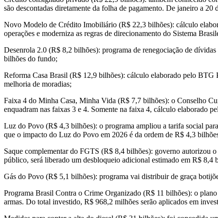
são descontadas diretamente da folha de pagamento. De janeiro a 20 d
Novo Modelo de Crédito Imobiliário (R$ 22,3 bilhões): cálculo elabo
operações e moderniza as regras de direcionamento do Sistema Brasil
Desenrola 2.0 (R$ 8,2 bilhões): programa de renegociação de dívidas 
bilhões do fundo;
Reforma Casa Brasil (R$ 12,9 bilhões): cálculo elaborado pelo BTG Pa
melhoria de moradias;
Faixa 4 do Minha Casa, Minha Vida (R$ 7,7 bilhões): o Conselho Cur
enquadram nas faixas 3 e 4. Somente na faixa 4, cálculo elaborado 
Luz do Povo (R$ 4,3 bilhões): o programa ampliou a tarifa social par
que o impacto do Luz do Povo em 2026 é da ordem de R$ 4,3 bilhõe
Saque complementar do FGTS (R$ 8,4 bilhões): governo autorizou o s
público, será liberado um desbloqueio adicional estimado em R$ 8,4 
Gás do Povo (R$ 5,1 bilhões): programa vai distribuir de graça botij
Programa Brasil Contra o Crime Organizado (R$ 11 bilhões): o plano é 
armas. Do total investido, R$ 968,2 milhões serão aplicados em inves