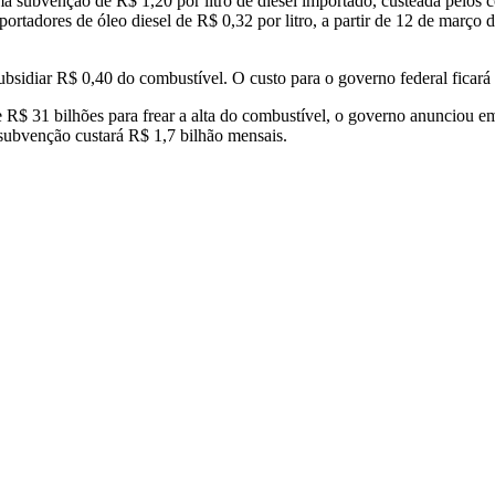
ma subvenção de R$ 1,20 por litro de diesel importado, custeada pelos 
ortadores de óleo diesel de R$ 0,32 por litro, a partir de 12 de março
subsidiar R$ 0,40 do combustível. O custo para o governo federal ficar
 R$ 31 bilhões para frear a alta do combustível, o governo anunciou e
 subvenção custará R$ 1,7 bilhão mensais.