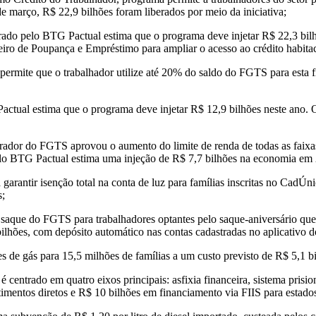
e março, R$ 22,9 bilhões foram liberados por meio da iniciativa;
rado pelo BTG Pactual estima que o programa deve injetar R$ 22,3 bilh
eiro de Poupança e Empréstimo para ampliar o acesso ao crédito habitac
permite que o trabalhador utilize até 20% do saldo do FGTS para esta f
ctual estima que o programa deve injetar R$ 12,9 bilhões neste ano. O
ador do FGTS aprovou o aumento do limite de renda de todas as faixas 
pelo BTG Pactual estima uma injeção de R$ 7,7 bilhões na economia em
a garantir isenção total na conta de luz para famílias inscritas no C
s;
aque do FGTS para trabalhadores optantes pelo saque-aniversário que 
bilhões, com depósito automático nas contas cadastradas no aplicativo
ões de gás para 15,5 milhões de famílias a um custo previsto de R$ 5,1
centrado em quatro eixos principais: asfixia financeira, sistema prisio
timentos diretos e R$ 10 bilhões em financiamento via FIIS para estado