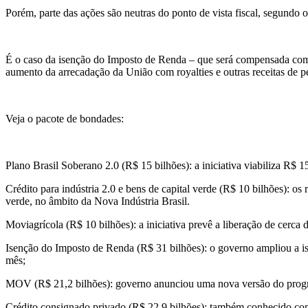
Porém, parte das ações são neutras do ponto de vista fiscal, segundo
É o caso da isenção do Imposto de Renda – que será compensada com 
aumento da arrecadação da União com royalties e outras receitas de pe
Veja o pacote de bondades:
Plano Brasil Soberano 2.0 (R$ 15 bilhões): a iniciativa viabiliza R$
Crédito para indústria 2.0 e bens de capital verde (R$ 10 bilhões): os
verde, no âmbito da Nova Indústria Brasil.
Moviagrícola (R$ 10 bilhões): a iniciativa prevê a liberação de cerca 
Isenção do Imposto de Renda (R$ 31 bilhões): o governo ampliou a is
mês;
MOV (R$ 21,2 bilhões): governo anunciou uma nova versão do progr
Crédito consignado privado (R$ 22,9 bilhões): também conhecido como