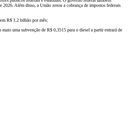
cofres públicos federais e estaduais. O governo federal também
 de 2026. Além disso, a União zerou a cobrança de impostos federais
á em R$ 1,2 bilhão por mês;
m maio uma subvenção de R$ 0,3515 para o diesel a partir entrará de