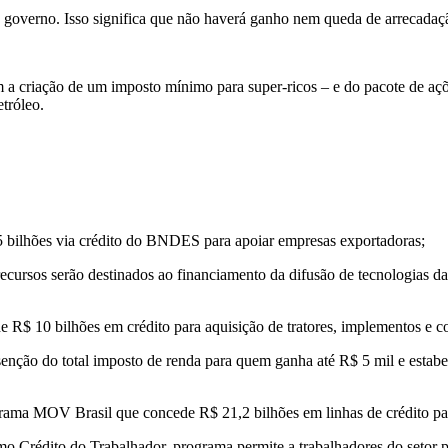
 o governo. Isso significa que não haverá ganho nem queda de arrecadaçã
a criação de um imposto mínimo para super-ricos – e do pacote de açõ
tróleo.
 15 bilhões via crédito do BNDES para apoiar empresas exportadoras;
 recursos serão destinados ao financiamento da difusão de tecnologias d
de R$ 10 bilhões em crédito para aquisição de tratores, implementos e co
enção do total imposto de renda para quem ganha até R$ 5 mil e estab
ama MOV Brasil que concede R$ 21,2 bilhões em linhas de crédito pa
 Crédito do Trabalhador, programa permite a trabalhadores do setor p