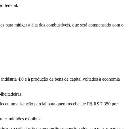
o federal.
es para mitigar a alta dos combustíveis, que será compensado com o
a indústria 4.0 e à produção de bens de capital voltados à economia
lheitadeiras;
eleceu uma isenção parcial para quem recebe até R$ R$ 7.350 por
ra caminhões e ônibus;
rivado a solicitação de empréstimos consignados, em que as parcelas