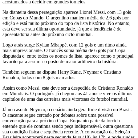
acostumados a decidir em grandes torneios.
Na dianteira dessa perseguição aparece Lionel Messi, com 13 gols
em Copas do Mundo. O argentino mantém média de 2,6 gols por
edição e está muito próximo do topo da lista histórica. No entanto,
esta deve ser sua última oportunidade, já que a tendência é de
aposentadoria antes do próximo ciclo mundial.
Logo atrás surge Kylian Mbappé, com 12 gols e um ritmo ainda
mais impressionante. O francês soma média de 6 gols por Copa
disputada e, entre todos os nomes da lista, aparece como o principal
favorito para assumir o posto de maior artilheiro da história.
Também seguem na disputa Harry Kane, Neymar e Cristiano
Ronaldo, todos com 8 gols marcados.
Assim como Messi, esta deve ser a despedida de Cristiano Ronaldo
em Mundiais. O português já chegou aos 41 anos e vive os últimos
capítulos de uma das carreiras mais vitorosas do futebol mundial.
Já no caso de Neymar, o cenário ainda gera forte divisão no Brasil.
O atacante segue cercado por debates sobre uma possível
convocação para a próxima Copa. Enquanto parte da torcida
entende que ele continua sendo peça indispensável, outra questiona
sua condição física e sequência recente. A convocação da Seleção
Brasileira acontecerá nesta segunda-feira (18), às 17h, e pode ajudar