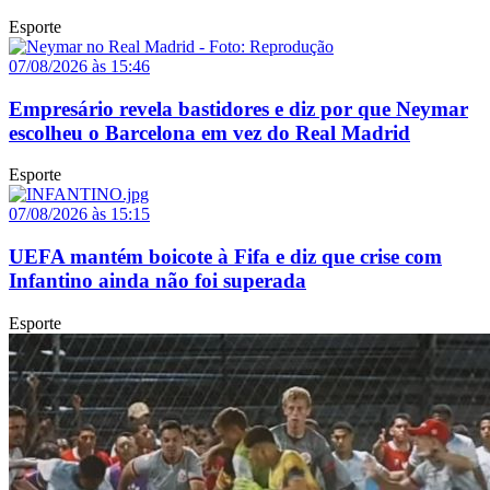
Esporte
07/08/2026 às 15:46
Empresário revela bastidores e diz por que Neymar
escolheu o Barcelona em vez do Real Madrid
Esporte
07/08/2026 às 15:15
UEFA mantém boicote à Fifa e diz que crise com
Infantino ainda não foi superada
Esporte