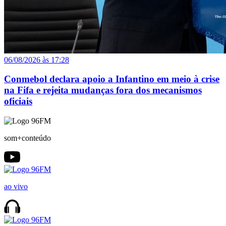
06/08/2026 às 17:28
Conmebol declara apoio a Infantino em meio à crise
na Fifa e rejeita mudanças fora dos mecanismos
oficiais
som+conteúdo
ao vivo