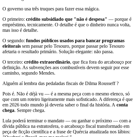
O governo usa três truques para fazer essa mágica.
O primeiro:
crédito subsidiado que "não é despesa"
— porque é
empréstimo, tecnicamente. O detalhe é que o dinheiro nunca volta,
mas isso é detalhe.
O segundo:
fundos públicos usados para bancar programas
eleitorais
sem passar pelo Tesouro, porque passar pelo Tesouro
afetaria o resultado primário. Solução elegante: não passa.
O terceiro:
crédito extraordinário
, que fica fora do arcabouço por
definição. As subvenções aos combustíveis devem seguir por esse
caminho, segundo Mendes.
Alguém aí lembra das pedaladas fiscais de Dilma Rousseff ?
Pois é. Não é déjà vu — é a mesma peça com o mesmo elenco, só
que com um roteiro ligeiramente mais sofisticado. A diferença é que
em 2026 todo mundo já deveria saber o final da história. A
conta
chega
. Sempre chega.
Lula poderá terminar o mandato — ou ganhar o próximo — com a
dívida pública na estratosfera, o arcabouço fiscal transformado em
peça de ficção científica e a frase de Quércia atualizada nos lábios: