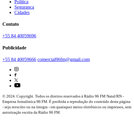
Política
Segurança
Cidades
Contato
+55 84 40059696
Publicidade
+55 84 40059666
comercial96fm@gmail.com
© 2024. Copyright. Todos os direitos reservados à Rádio 96 FM Natal/RN -
Empresa Jornalística 96 FM. É proibida a reprodução do conteúdo desta página
- seja reescrito ou na íntegra - em quaisquer meios eletrônicos ou impressos, sem
autorização escrita da Rádio 96 FM.