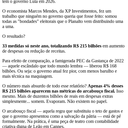
tem o governo Lula em 2026.
O economista Marcos Mendes, da XP Investimentos, fez um
trabalho que ninguém no governo queria que fosse feito: somou
todas as "bondades" eleitorais que o Planalto vem distribuindo uma
a uma.
O resultado?
33 medidas só neste ano, totalizando R$ 215 bilhões
em aumento
de despesas ou redução de receitas.
Para efeito de comparação, a famigerada PEC da Gastança de 2022
— aquele escândalo que todo mundo lembra — liberou R$ 168
bilhões. Ou seja: o governo atual fez pior, com menos barulho e
mais técnica na maquiagem.
O número mais absurdo de todo esse relatório?
Apenas 4% desses
R$ 215 bilhões aparecem nas métricas do arcabouço fiscal.
Isso
mesmo. Mais de duzentos bilhões de reais em despesas extras
simplesmente... somem. Evaporam. Não existem no papel.
O arcabouço fiscal — aquela regra que substituiu o teto de gastos e
que o governo apresentou como a salvação da pátria — está de pé
formalmente. Na prática, é uma peça de teatro com contabilidade
criativa digna de Leão em Cannes.