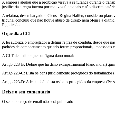
A empresa alegou que a proibição visava à segurança durante o transpo
justificaria a regra interna por motivos funcionais e não discriminatóri
A relatora, desembargadora Cleusa Regina Halfen, considerou plausível
tribunal concluiu que não houve abuso de direito nem ofensa à dign
Figueiredo.
O que diz a CLT
A lei autoriza o empregador a definir regras de conduta, desde que nã
padrões de comportamento quando forem proporcionais, impessoais e ju
A CLT delimita o que configura dano moral:
Artigo 223-B: Define que há dano extrapatrimonial (dano moral) quan
Artigo 223-C: Lista os bens juridicamente protegidos do trabalhador (
Artigo 223-D: A lei também lista os bens protegidos da empresa (Pess
Deixe o seu comentário
O seu endereço de email não será publicado