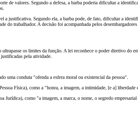
rte de valores. Segundo a defesa, a barba poderia dificultar a identifi
os.
 a justificativa. Segundo ela, a barba pode, de fato, dificultar a iden
idade do trabalhador. A decisão foi acompanhada pelos desembargadores
o ultrapasse os limites da função. A lei reconhece o poder diretivo do 
stificadas pela atividade.
do uma conduta "ofenda a esfera moral ou existencial da pessoa".
Pessoa Física), como a "honra, a imagem, a intimidade, [e a] liberdade 
oa Jurídica), como "a imagem, a marca, o nome, o segredo empresarial 