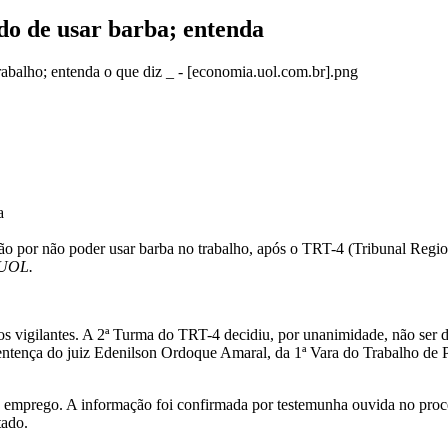
ido de usar barba; entenda
a
ão por não poder usar barba no trabalho, após o TRT-4 (Tribunal Regio
UOL.
os vigilantes. A 2ª Turma do TRT-4 decidiu, por unanimidade, não ser d
ntença do juiz Edenilson Ordoque Amaral, da 1ª Vara do Trabalho de Pe
e emprego. A informação foi confirmada por testemunha ouvida no proces
tado.