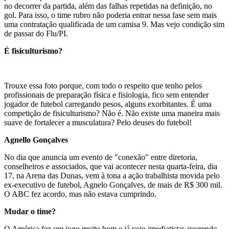
no decorrer da partida, além das falhas repetidas na definição, no
gol. Para isso, o time rubro não poderia entrar nessa fase sem mais
uma contratação qualificada de um camisa 9. Mas vejo condição sim
de passar do Flu/PI.
É fisiculturismo?
Trouxe essa foto porque, com todo o respeito que tenho pelos
profissionais de preparação física e fisiologia, fico sem entender
jogador de futebol carregando pesos, alguns exorbitantes. É uma
competição de fisiculturismo? Não é. Não existe uma maneira mais
suave de fortalecer a musculatura? Pelo deuses do futebol!
Agnello Gonçalves
No dia que anuncia um evento de "conexão" entre diretoria,
conselheiros e associados, que vai acontecer nesta quarta-feira, dia
17, na Arena das Dunas, vem à tona a ação trabalhista movida pelo
ex-executivo de futebol, Agnelo Gonçalves, de mais de R$ 300 mil.
O ABC fez acordo, mas não estava cumprindo.
Mudar o time?
O América fez um jogo muito bom e já vejo imediatistas querendo