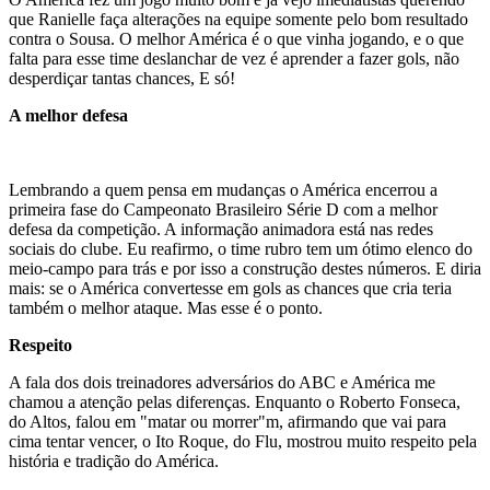
que Ranielle faça alterações na equipe somente pelo bom resultado
contra o Sousa. O melhor América é o que vinha jogando, e o que
falta para esse time deslanchar de vez é aprender a fazer gols, não
desperdiçar tantas chances, E só!
A melhor defesa
Lembrando a quem pensa em mudanças o América encerrou a
primeira fase do Campeonato Brasileiro Série D com a melhor
defesa da competição. A informação animadora está nas redes
sociais do clube. Eu reafirmo, o time rubro tem um ótimo elenco do
meio-campo para trás e por isso a construção destes números. E diria
mais: se o América convertesse em gols as chances que cria teria
também o melhor ataque. Mas esse é o ponto.
Respeito
A fala dos dois treinadores adversários do ABC e América me
chamou a atenção pelas diferenças. Enquanto o Roberto Fonseca,
do Altos, falou em "matar ou morrer"m, afirmando que vai para
cima tentar vencer, o Ito Roque, do Flu, mostrou muito respeito pela
história e tradição do América.