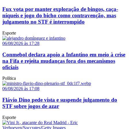
Fux vota por manter exploração de bingos, caça-
níqueis e jogo do bicho como contravenção, mas
julgamento no STF é interrompido
Esporte
06/08/2026 às 17:28
Conmebol declara apoio a Infantino em meio à crise
na Fifa e rejeita mudanças fora dos mecanismos
oficiais
Política
06/08/2026 às 17:08
Flávio Dino pede vista e suspende julgamento do
STF sobre jogos de azar
Esporte