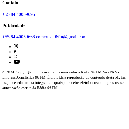
Contato
+55 84 40059696
Publicidade
+55 84 40059666
comercial96fm@gmail.com
© 2024. Copyright. Todos os direitos reservados à Rádio 96 FM Natal/RN -
Empresa Jornalística 96 FM. É proibida a reprodução do conteúdo desta página
- seja reescrito ou na íntegra - em quaisquer meios eletrônicos ou impressos, sem
autorização escrita da Rádio 96 FM.