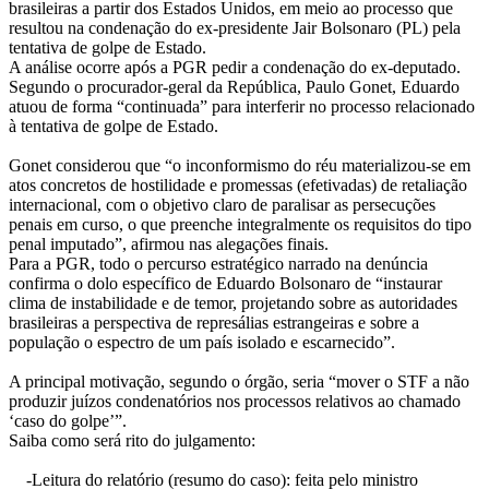
brasileiras a partir dos Estados Unidos, em meio ao processo que
resultou na condenação do ex-presidente Jair Bolsonaro (PL) pela
tentativa de golpe de Estado.
A análise ocorre após a PGR pedir a condenação do ex-deputado.
Segundo o procurador-geral da República, Paulo Gonet, Eduardo
atuou de forma “continuada” para interferir no processo relacionado
à tentativa de golpe de Estado.
Gonet considerou que “o inconformismo do réu materializou-se em
atos concretos de hostilidade e promessas (efetivadas) de retaliação
internacional, com o objetivo claro de paralisar as persecuções
penais em curso, o que preenche integralmente os requisitos do tipo
penal imputado”, afirmou nas alegações finais.
Para a PGR, todo o percurso estratégico narrado na denúncia
confirma o dolo específico de Eduardo Bolsonaro de “instaurar
clima de instabilidade e de temor, projetando sobre as autoridades
brasileiras a perspectiva de represálias estrangeiras e sobre a
população o espectro de um país isolado e escarnecido”.
A principal motivação, segundo o órgão, seria “mover o STF a não
produzir juízos condenatórios nos processos relativos ao chamado
‘caso do golpe’”.
Saiba como será rito do julgamento:
-Leitura do relatório (resumo do caso): feita pelo ministro