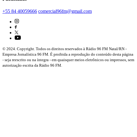
+55 84 40059666
comercial96fm@gmail.com
© 2024. Copyright. Todos os direitos reservados à Rádio 96 FM Natal/RN -
Empresa Jornalística 96 FM. É proibida a reprodução do conteúdo desta página
- seja reescrito ou na íntegra - em quaisquer meios eletrônicos ou impressos, sem
autorização escrita da Rádio 96 FM.