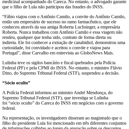
medicinal acompanhado do Careca. No entanto, o advogado garante
que o filho de Lula não participou das fraudes do INSS.
“Fábio viajou com o Antônio Camilo, a convite do Antônio Camilo,
então um empresário de sucesso no ramo farmacêutico, que ele
conheceu através da sua amiga Roberta Luchsinger, a empresária
Roberta. Nunca trabalhou com Antônio Camilo e essa viagem não
rendeu, qualquer que tenha sido, contrato de forma direta ou
indireta. Ele foi conhecer a extração de canabidiol, demonstrou uma
curiosidade, foi convidado e aceitou o convite e viajou para
Portugal”, disse Carvalho em entrevista ao GloboNews Mais.
Lulinha teve os sigilos bancário e fiscal quebrados pela Polícia
Federal (PF) e pela CPMI do INSS. No entanto, o ministro Flávio
Dino, do Supremo Tribunal Federal (STF), suspendeu a decisão.
“Sócio oculto”
A Polícia Federal informou ao ministro André Mendonça, do
Supremo Tribunal Federal (STF), que investiga se Lulinha
foi “sócio oculto” do Careca do INSS em negócios com o governo
federal.
Na representação, os investigadores disseram ao magistrado que o
filho do presidente Lula foi mencionado em três diferentes conjuntos
de informações colhidas ao longo da apuração sobre os descontos