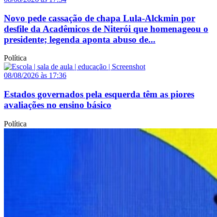
Novo pede cassação de chapa Lula-Alckmin por
desfile da Acadêmicos de Niterói que homenageou o
presidente; legenda aponta abuso de...
Política
08/08/2026 às 17:36
Estados governados pela esquerda têm as piores
avaliações no ensino básico
Política