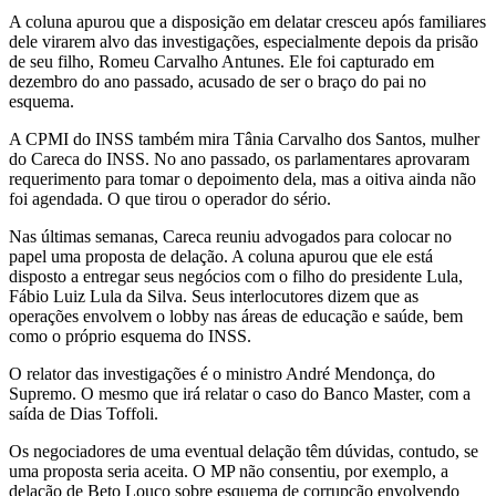
A coluna apurou que a disposição em delatar cresceu após familiares
dele virarem alvo das investigações, especialmente depois da prisão
de seu filho, Romeu Carvalho Antunes. Ele foi capturado em
dezembro do ano passado, acusado de ser o braço do pai no
esquema.
A CPMI do INSS também mira Tânia Carvalho dos Santos, mulher
do Careca do INSS. No ano passado, os parlamentares aprovaram
requerimento para tomar o depoimento dela, mas a oitiva ainda não
foi agendada. O que tirou o operador do sério.
Nas últimas semanas, Careca reuniu advogados para colocar no
papel uma proposta de delação. A coluna apurou que ele está
disposto a entregar seus negócios com o filho do presidente Lula,
Fábio Luiz Lula da Silva. Seus interlocutores dizem que as
operações envolvem o lobby nas áreas de educação e saúde, bem
como o próprio esquema do INSS.
O relator das investigações é o ministro André Mendonça, do
Supremo. O mesmo que irá relatar o caso do Banco Master, com a
saída de Dias Toffoli.
Os negociadores de uma eventual delação têm dúvidas, contudo, se
uma proposta seria aceita. O MP não consentiu, por exemplo, a
delação de Beto Louco sobre esquema de corrupção envolvendo