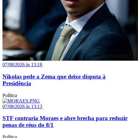
07/08/2026 às 13:18
Nikolas pede a Zema que deixe disputa à
Presidência
Política
07/08/2026 às 13:13
STF contraria Moraes e abre brecha para reduzir
penas de réus do 8/1
Política