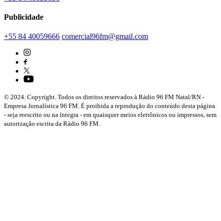
Publicidade
+55 84 40059666
comercial96fm@gmail.com
© 2024. Copyright. Todos os direitos reservados à Rádio 96 FM Natal/RN -
Empresa Jornalística 96 FM. É proibida a reprodução do conteúdo desta página
- seja reescrito ou na íntegra - em quaisquer meios eletrônicos ou impressos, sem
autorização escrita da Rádio 96 FM.