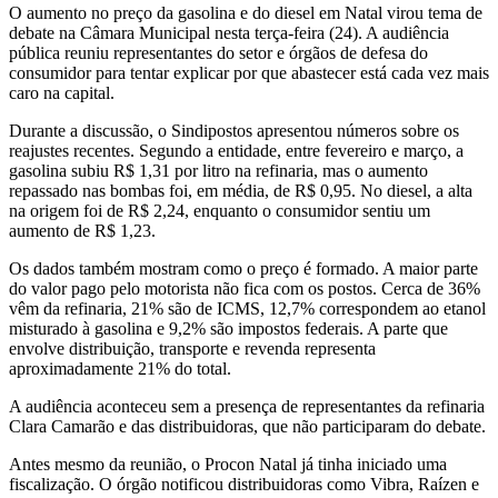
O aumento no preço da gasolina e do diesel em Natal virou tema de
debate na Câmara Municipal nesta terça-feira (24). A audiência
pública reuniu representantes do setor e órgãos de defesa do
consumidor para tentar explicar por que abastecer está cada vez mais
caro na capital.
Durante a discussão, o Sindipostos apresentou números sobre os
reajustes recentes. Segundo a entidade, entre fevereiro e março, a
gasolina subiu R$ 1,31 por litro na refinaria, mas o aumento
repassado nas bombas foi, em média, de R$ 0,95. No diesel, a alta
na origem foi de R$ 2,24, enquanto o consumidor sentiu um
aumento de R$ 1,23.
Os dados também mostram como o preço é formado. A maior parte
do valor pago pelo motorista não fica com os postos. Cerca de 36%
vêm da refinaria, 21% são de ICMS, 12,7% correspondem ao etanol
misturado à gasolina e 9,2% são impostos federais. A parte que
envolve distribuição, transporte e revenda representa
aproximadamente 21% do total.
A audiência aconteceu sem a presença de representantes da refinaria
Clara Camarão e das distribuidoras, que não participaram do debate.
Antes mesmo da reunião, o Procon Natal já tinha iniciado uma
fiscalização. O órgão notificou distribuidoras como Vibra, Raízen e