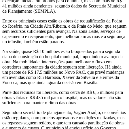
execução iniciada ou prontos para continuar, mas com mais de R$
41 milhões ainda pendentes, segundo dados da Secretaria Municipal
de Planejamento (SEMPLA).
Entre os principais casos estão as obras de requalificação da Pedra
do Rosário, na Cidade Alta/Ribeira, e da Praia do Meio, que seguem
sem recursos suficientes para avançar. Na zona Leste, serviços de
capeamento e recapeamento, que melhorariam as ruas e a segurança
no trânsito, também estão parados.
Na saúde, quase R$ 10 milhões estão bloqueados para a segunda
etapa de construção do hospital municipal, impedindo o avanço da
obra. Na mobilidade, intervenções para melhorar o fluxo em
corredores importantes da cidade seguem sem liberação. Há ainda
um pacote de R$ 17,5 milhões no Novo PAC, que prevê mudanças
em avenidas como Rui Barbosa, Xavier da Silveira e Hermes da
Fonseca, mas que ainda aguarda decisão em Brasília.
Parte dos recursos foi liberada, como cerca de R$ 6,5 milhões para
obras viárias e R$ 435 mil para o hospital, mas os valores não são
suficientes para manter o ritmo das obras.
Segundo o secretário de planejamento, Vagner Araújo, os convênios
estão regulares, com projetos aprovados e medições realizadas, mas
os repasses seguem retidos, o que tem causado paralisação de obras
e aumento de custos. O município já enviou ofício ao Governo