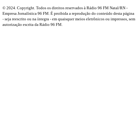
© 2024. Copyright. Todos os direitos reservados à Rádio 96 FM Natal/RN -
Empresa Jornalística 96 FM. É proibida a reprodução do conteúdo desta página
- seja reescrito ou na íntegra - em quaisquer meios eletrônicos ou impressos, sem
autorização escrita da Rádio 96 FM.