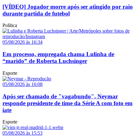
[VÍDEO] Jogador morre após ser atingido por raio
durante partida de futebol
Política
05/08/2026 às 16:34
Em processo, empregada chama Lulinha de
“marido” de Roberta Luchsinger
Esporte
05/08/2026 às 16:08
Após ser chamado de "vagabundo", Neymar
responde presidente de time da Série A com foto em
iate
Esporte
05/08/2026 às 15:53