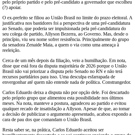
pelo próprio partido e pelo pré-candidato a governador que escolheu
(?) apoiar.
O ex-prefeito se filiou ao União Brasil no limite do prazo eleitoral. A
justificativa nos bastidores foi a perspectiva de uma pré-candidatura
ao Senado, que poderia ser impulsionada pela pré-candidatura do
seu colega de partido, Allyson Bezerra, ao Governo. Mas, desde o
princípio, viu seu nome sofrer resistência. Principalmente do grupo
da senadora Zenaide Maia, a quem o via como uma ameaça à
reeleição.
Cerca de um mês depois da filiação, veio a humilhação. Em nota,
disse que está fora da disputa majoritária de 2026 porque o União
Brasil não vai priorizar a disputa pelo Senado no RN e não terá
recursos partidários para isso. Uma desculpa esfarrapada de
envergonhar até quem não entende nada de política. Constrangedor.
Carlos Eduardo deixa a disputa não por opção dele. Foi descartado
pelo próprio grupo que alimentou esta possibilidade nos últimos
meses. Na nota, manteve a postura, agradeceu ao partido e evitou
qualquer recado de insatisfação a Allyson. Apesar de que, ao tomar
a decisão de publicizar o argumento apresentado, acabou expondo a
cara de pau dos que comandam o União Brasil.
Resta saber se, na prática, Carlos Eduardo aceitou ser