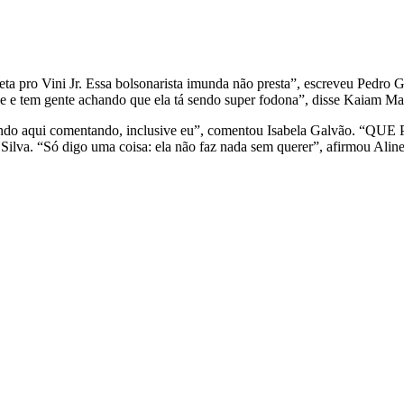
eta pro Vini Jr. Essa bolsonarista imunda não presta”, escreveu Pedro 
le e tem gente achando que ela tá sendo super fodona”, disse Kaiam Mar
 mundo aqui comentando, inclusive eu”, comentou Isabela Galvão. “QU
Silva. “Só digo uma coisa: ela não faz nada sem querer”, afirmou Alin