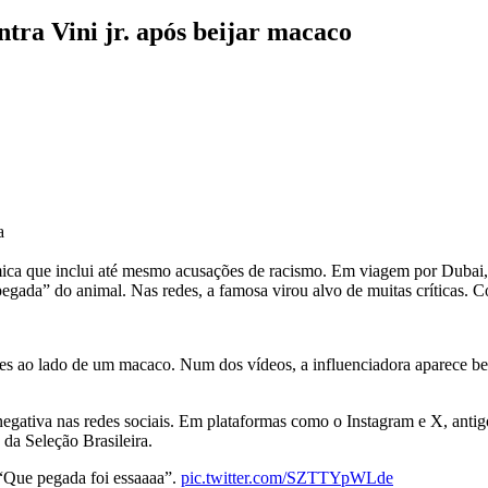
tra Vini jr. após beijar macaco
a
mica que inclui até mesmo acusações de racismo. Em viagem por Dubai
egada” do animal. Nas redes, a famosa virou alvo de muitas críticas. 
ies ao lado de um macaco. Num dos vídeos, a influenciadora aparece be
egativa nas redes sociais. Em plataformas como o Instagram e X, antigo
 da Seleção Brasileira.
“Que pegada foi essaaaa”.
pic.twitter.com/SZTTYpWLde