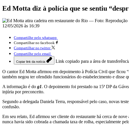
Ed Motta diz à polícia que se sentiu “desp
12/05/2026 às 16:39
Compartilhe pelo whatsapp
Compartilhar no facebook
Compartilhar no twitter
Compartilhe pelo email
Link copiado para a área de transferênci
Copiar link da notícia
O cantor
Ed Motta
afirmou em depoimento à Polícia Civil que ficou “c
também negou ter ofendido funcionários do estabelecimento e disse q
A informação é do
g1
. O depoimento foi prestado na 15ª DP da Gáve
injúria por preconceito.
Segundo a delegada Daniela Terra, responsável pelo caso, novas test
confusão.
Em seu relato, Ed afirmou ser cliente do restaurante há cerca de nove 
nunca havia sido cobrada a chamada taxa de rolha, especialmente pelo