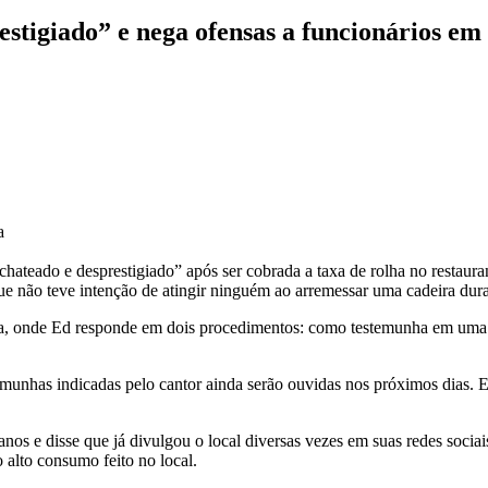
restigiado” e nega ofensas a funcionários em
a
hateado e desprestigiado” após ser cobrada a taxa de rolha no restauran
ue não teve intenção de atingir ninguém ao arremessar uma cadeira dura
a, onde Ed responde em dois procedimentos: como testemunha em uma i
emunhas indicadas pelo cantor ainda serão ouvidas nos próximos dias.
anos e disse que já divulgou o local diversas vezes em suas redes socia
 alto consumo feito no local.