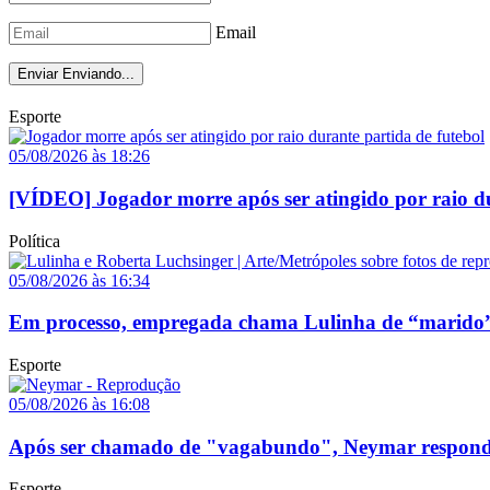
Email
Enviar
Enviando...
Esporte
05/08/2026 às 18:26
[VÍDEO] Jogador morre após ser atingido por raio du
Política
05/08/2026 às 16:34
Em processo, empregada chama Lulinha de “marido”
Esporte
05/08/2026 às 16:08
Após ser chamado de "vagabundo", Neymar responde p
Esporte