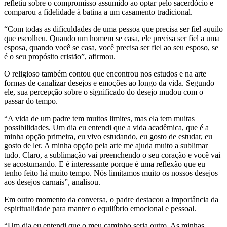
refletiu sobre o compromisso assumido ao optar pelo sacerdócio e
comparou a fidelidade à batina a um casamento tradicional.
“Com todas as dificuldades de uma pessoa que precisa ser fiel aquilo
que escolheu. Quando um homem se casa, ele precisa ser fiel a uma
esposa, quando você se casa, você precisa ser fiel ao seu esposo, se
é o seu propósito cristão”, afirmou.
O religioso também contou que encontrou nos estudos e na arte
formas de canalizar desejos e emoções ao longo da vida. Segundo
ele, sua percepção sobre o significado do desejo mudou com o
passar do tempo.
“A vida de um padre tem muitos limites, mas ela tem muitas
possibilidades. Um dia eu entendi que a vida acadêmica, que é a
minha opção primeira, eu vivo estudando, eu gosto de estudar, eu
gosto de ler. A minha opção pela arte me ajuda muito a sublimar
tudo. Claro, a sublimação vai preenchendo o seu coração e você vai
se acostumando. E é interessante porque é uma reflexão que eu
tenho feito há muito tempo. Nós limitamos muito os nossos desejos
aos desejos carnais”, analisou.
Em outro momento da conversa, o padre destacou a importância da
espiritualidade para manter o equilíbrio emocional e pessoal.
“Um dia eu entendi que o meu caminho seria outro. As minhas