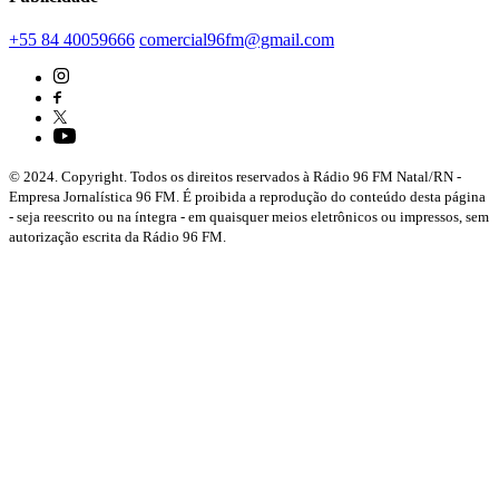
+55 84 40059666
comercial96fm@gmail.com
© 2024. Copyright. Todos os direitos reservados à Rádio 96 FM Natal/RN -
Empresa Jornalística 96 FM. É proibida a reprodução do conteúdo desta página
- seja reescrito ou na íntegra - em quaisquer meios eletrônicos ou impressos, sem
autorização escrita da Rádio 96 FM.