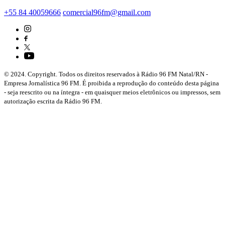
+55 84 40059666
comercial96fm@gmail.com
© 2024. Copyright. Todos os direitos reservados à Rádio 96 FM Natal/RN -
Empresa Jornalística 96 FM. É proibida a reprodução do conteúdo desta página
- seja reescrito ou na íntegra - em quaisquer meios eletrônicos ou impressos, sem
autorização escrita da Rádio 96 FM.