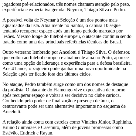
jogadores pré-relacionados, três nomes chamam atenção pelo peso,
experiência e expectativa gerada: Neymar, Thiago Silva e Pedro.
A possível volta de Neymar à Seleção é um dos pontos mais
aguardados da lista. Atualmente no Santos, o camisa 10 segue
tentando recuperar espaço após um longo período marcado por
lesões. Mesmo longe do futebol europeu, o atacante continua sendo
tratado como uma das principais referências técnicas do Brasil.
Outro veterano lembrado por Ancelotti é Thiago Silva. O defensor,
que voltou ao futebol europeu e atualmente atua no Porto, aparece
como uma opção de liderança e experiência para a defesa brasileira.
Aos 41 anos, o zagueiro pode ganhar uma nova oportunidade na
Seleção após ter ficado fora dos últimos ciclos.
No ataque, Pedro também surge como um dos nomes de destaque
da pré-lista. O atacante do Flamengo vive expectativa de retorno
após recuperar espaço e voltar a ser decisivo no clube carioca.
Conhecido pelo poder de finalização e presença de área, o
centroavante pode ser uma alternativa importante no esquema de
Ancelotti.
A relação ainda conta com estrelas como Vinícius Júnior, Raphinha,
Bruno Guimarães e Casemiro, além de jovens promessas como
Estêvão, Endrick e Rayan.