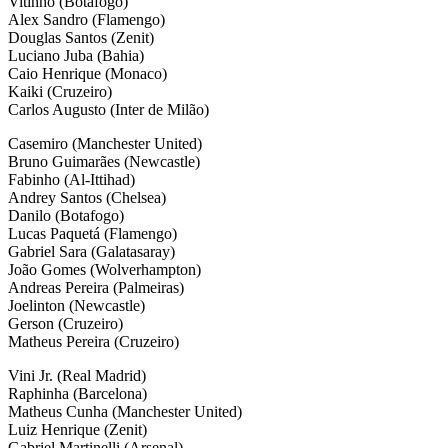
Vitinho (Botafogo)
Alex Sandro (Flamengo)
Douglas Santos (Zenit)
Luciano Juba (Bahia)
Caio Henrique (Monaco)
Kaiki (Cruzeiro)
Carlos Augusto (Inter de Milão)
Casemiro (Manchester United)
Bruno Guimarães (Newcastle)
Fabinho (Al-Ittihad)
Andrey Santos (Chelsea)
Danilo (Botafogo)
Lucas Paquetá (Flamengo)
Gabriel Sara (Galatasaray)
João Gomes (Wolverhampton)
Andreas Pereira (Palmeiras)
Joelinton (Newcastle)
Gerson (Cruzeiro)
Matheus Pereira (Cruzeiro)
Vini Jr. (Real Madrid)
Raphinha (Barcelona)
Matheus Cunha (Manchester United)
Luiz Henrique (Zenit)
Gabriel Martinelli (Arsenal)