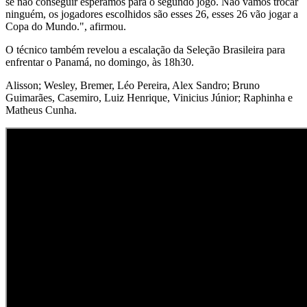
se não conseguir esperamos para o segundo jogo. Não vamos trocar
ninguém, os jogadores escolhidos são esses 26, esses 26 vão jogar a
Copa do Mundo.", afirmou.
O técnico também revelou a escalação da Seleção Brasileira para
enfrentar o Panamá, no domingo, às 18h30.
Alisson; Wesley, Bremer, Léo Pereira, Alex Sandro; Bruno
Guimarães, Casemiro, Luiz Henrique, Vinicius Júnior; Raphinha e
Matheus Cunha.