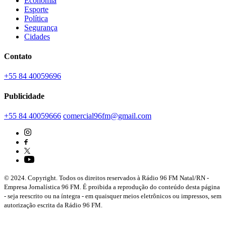
Economia
Esporte
Política
Segurança
Cidades
Contato
+55 84 40059696
Publicidade
+55 84 40059666
comercial96fm@gmail.com
© 2024. Copyright. Todos os direitos reservados à Rádio 96 FM Natal/RN -
Empresa Jornalística 96 FM. É proibida a reprodução do conteúdo desta página
- seja reescrito ou na íntegra - em quaisquer meios eletrônicos ou impressos, sem
autorização escrita da Rádio 96 FM.