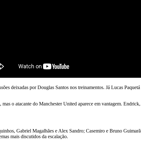
ssões deixadas por Douglas Santos nos treinamentos. Já Lucas Paquetá
, mas o atacante do Manchester United aparece em vantagem. Endrick, 
quinhos, Gabriel Magalhães e Alex Sandro; Casemiro e Bruno Guimarãe
emas mais discutidos da escalação.