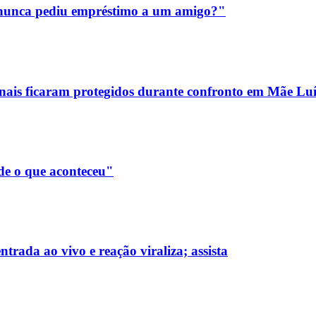
m nunca pediu empréstimo a um amigo?"
sionais ficaram protegidos durante confronto em Mãe Lu
de o que aconteceu"
rada ao vivo e reação viraliza; assista